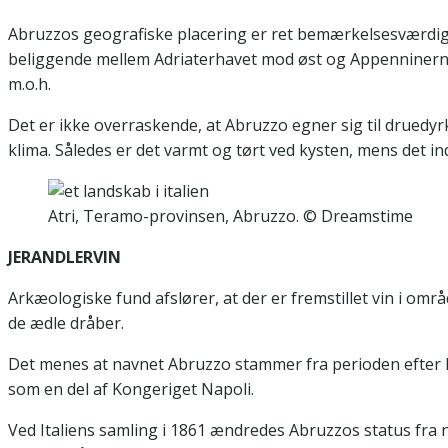
Abruzzos geografiske placering er ret bemærkelsesværdig. 
beliggende mellem Adriaterhavet mod øst og Appenninerne 
m.o.h.
Det er ikke overraskende, at Abruzzo egner sig til druedyr
klima. Således er det varmt og tørt ved kysten, mens det i
Atri, Teramo-provinsen, Abruzzo. © Dreamstime
JERANDLERVIN
Arkæologiske fund afslører, at der er fremstillet vin i områ
de ædle dråber.
Det menes at navnet Abruzzo stammer fra perioden efter Ro
som en del af Kongeriget Napoli.
Ved Italiens samling i 1861 ændredes Abruzzos status fra na