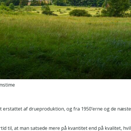
amstime
t erstattet af drueproduktion, og fra 1950’erne og de næste
 til, at man satsede mere på kvantitet end på kvalitet, hvil