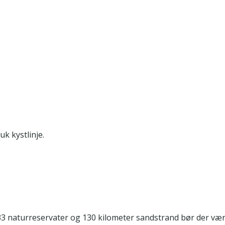
k kystlinje.
 33 naturreservater og 130 kilometer sandstrand bør der væ