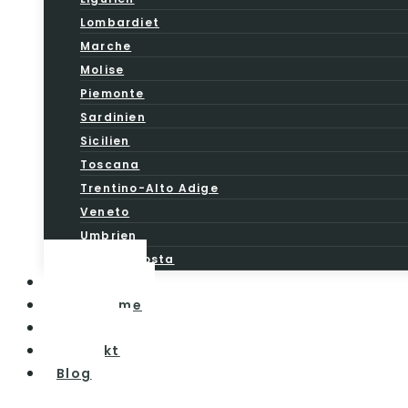
Lombardiet
Marche
Molise
Piemonte
Sardinien
Sicilien
Toscana
Trentino-Alto Adige
Veneto
Umbrien
Valle d’Aosta
Vintesten
Vinturisme
Om os
Kontakt
Blog