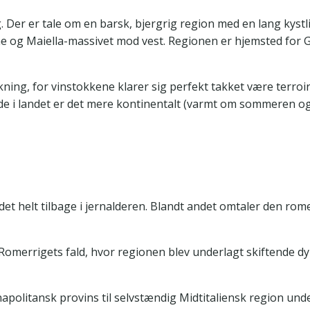
Der er tale om en barsk, bjergrig region med en lang kystli
og Maiella-massivet mod vest. Regionen er hjemsted for Gra
kning, for vinstokkene klarer sig perfekt takket være terroi
nde i landet er det mere kontinentalt (varmt om sommeren og
det helt tilbage i jernalderen. Blandt andet omtaler den rome
merrigets fald, hvor regionen blev underlagt skiftende dyna
politansk provins til selvstændig Midtitaliensk region under