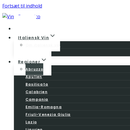
Fortsæt til indhold
Home
Italiensk Vin
Om italiensk vin
Vinloven
Regioner
Abruzzo
Apulien
Basilicata
Calabrien
Campania
Emilia-Romagna
Friuli-Venezia Giulia
Lazio
Ligurien