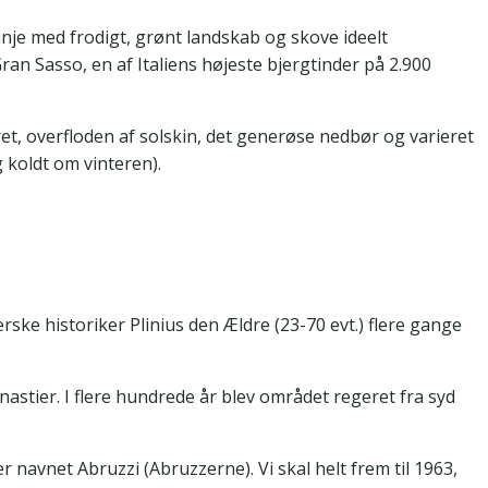
nje med frodigt, grønt landskab og skove ideelt
n Sasso, en af Italiens højeste bjergtinder på 2.900
ret, overfloden af solskin, det generøse nedbør og varieret
 koldt om vinteren).
rske historiker Plinius den Ældre (23-70 evt.) flere gange
stier. I flere hundrede år blev området regeret fra syd
 navnet Abruzzi (Abruzzerne). Vi skal helt frem til 1963,