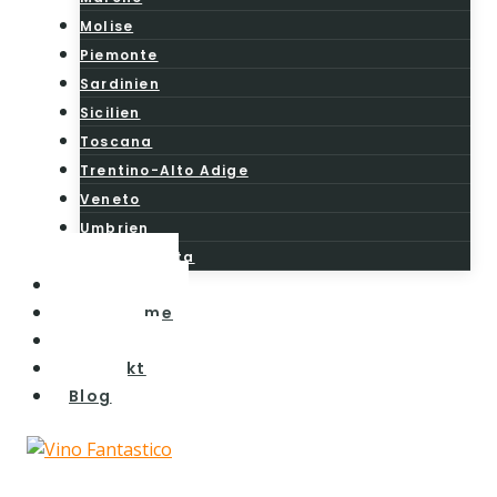
Molise
Piemonte
Sardinien
Sicilien
Toscana
Trentino-Alto Adige
Veneto
Umbrien
Valle d’Aosta
Vintesten
Vinturisme
Om os
Kontakt
Blog