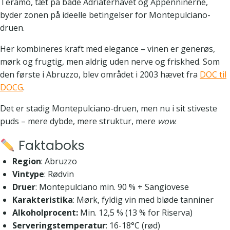
Teramo, tæt på både Adriaterhavet og Appenninerne,
byder zonen på ideelle betingelser for Montepulciano-
druen.
Her kombineres kraft med elegance – vinen er generøs,
mørk og frugtig, men aldrig uden nerve og friskhed. Som
den første i Abruzzo, blev området i 2003 hævet fra
DOC til
DOCG
.
Det er stadig Montepulciano-druen, men nu i sit stiveste
puds – mere dybde, mere struktur, mere
wow
.
Faktaboks
Region
: Abruzzo
Vintype
: Rødvin
Druer
: Montepulciano min. 90 % + Sangiovese
Karakteristika
: Mørk, fyldig vin med bløde tanniner
Alkoholprocent:
Min. 12,5 % (13 % for Riserva)
Serveringstemperatur
: 16-18°C (rød)