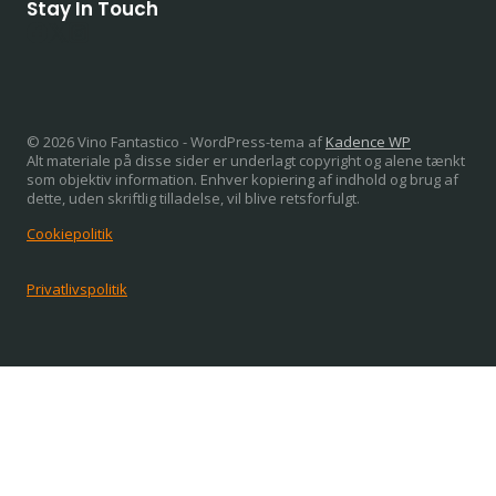
Stay In Touch
© 2026 Vino Fantastico - WordPress-tema af
Kadence WP
Alt materiale på disse sider er underlagt copyright og alene tænkt
som objektiv information. Enhver kopiering af indhold og brug af
dette, uden skriftlig tilladelse, vil blive retsforfulgt.
Cookiepolitik
Privatlivspolitik
Home
Skift
Italiensk Vin
undermenu
Om italiensk vin