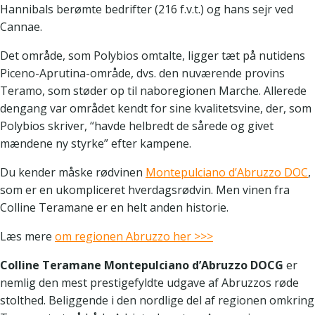
Hannibals berømte bedrifter (216 f.v.t.) og hans sejr ved
Cannae.
Det område, som Polybios omtalte, ligger tæt på nutidens
Piceno-Aprutina-område, dvs. den nuværende provins
Teramo, som støder op til naboregionen Marche. Allerede
dengang var området kendt for sine kvalitetsvine, der, som
Polybios skriver, “havde helbredt de sårede og givet
mændene ny styrke” efter kampene.
Du kender måske rødvinen
Montepulciano d’Abruzzo DOC
,
som er en ukompliceret hverdagsrødvin. Men vinen fra
Colline Teramane er en helt anden historie.
Læs mere
om regionen Abruzzo her >>>
Colline Teramane Montepulciano d’Abruzzo DOCG
er
nemlig den mest prestigefyldte udgave af Abruzzos røde
stolthed. Beliggende i den nordlige del af regionen omkring