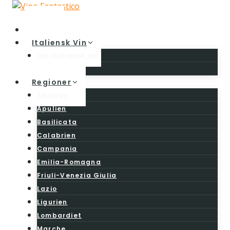
Fortsæt
til
Home
indhold
Italiensk Vin
Om italiensk vin
Vinloven
Regioner
Abruzzo
Apulien
Basilicata
Calabrien
Campania
Emilia-Romagna
Friuli-Venezia Giulia
Lazio
Ligurien
Lombardiet
Marche