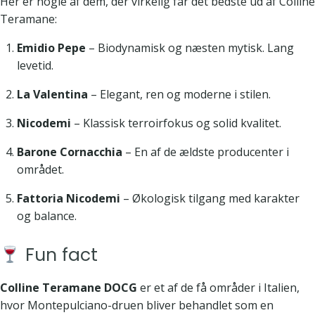
Her er nogle af dem, der virkelig får det bedste ud af Colline
Teramane:
Emidio Pepe
– Biodynamisk og næsten mytisk. Lang
levetid.
La Valentina
– Elegant, ren og moderne i stilen.
Nicodemi
– Klassisk terroirfokus og solid kvalitet.
Barone Cornacchia
– En af de ældste producenter i
området.
Fattoria Nicodemi
– Økologisk tilgang med karakter
og balance.
Fun fact
Colline Teramane DOCG
er et af de få områder i Italien,
hvor Montepulciano-druen bliver behandlet som en