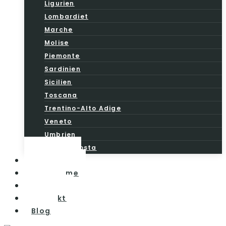
Ligurien
Lombardiet
Marche
Molise
Piemonte
Sardinien
Sicilien
Toscana
Trentino-Alto Adige
Veneto
Umbrien
Valle d’Aosta
Vintesten
Vinturisme
Om os
Kontakt
Blog