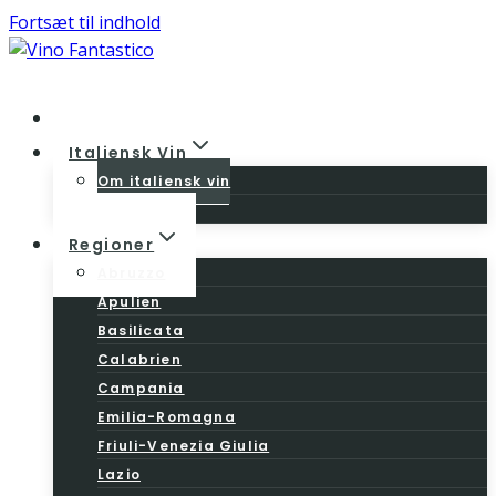
Fortsæt til indhold
Home
Italiensk Vin
Om italiensk vin
Vinloven
Regioner
Abruzzo
Apulien
Basilicata
Calabrien
Campania
Emilia-Romagna
Friuli-Venezia Giulia
Lazio