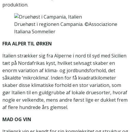
produktion.
Druehøst i regionen Campania. ©Associazione
Italiana Sommelier
FRA ALPER TIL ØRKEN
Italien strækker sig fra Alperne i nord til syd med Sicilien
tæt på Nordafrikas kyst, hvilket selvsagt skaber en
enorm variation af klima- og jordbundsforhold, det
såkaldte ’mikroklima’. Inden for få kvadratkilometer
skaber disse klimatiske forhold en stor variation, som
gør Italien
til en guldgrubbe af lokale druesorter, hvoraf
nogle er velkendte, mens andre først lige er dukket frem
af flere hundrede års glemsel.
MAD OG VIN
Italiensk vin er kendt for sin kompleksitet og struktur og