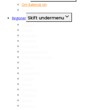
Om italiensk vin
Vinloven
Skift undermenu
Regioner
Abruzzo
Apulien
Basilicata
Calabrien
Campania
Emilia-Romagna
Friuli-Venezia Giulia
Lazio
Ligurien
Lombardiet
Marche
Molise
Piemonte
Sardinien
Sicilien
Toscana