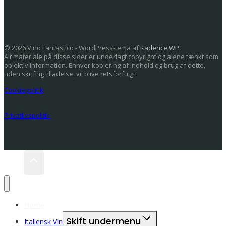
© 2026 Vino Fantastico - WordPress-tema af
Kadence WP
Alt materiale på disse sider er underlagt copyright og alene tænkt som
objektiv information. Enhver kopiering af indhold og brug af dette,
uden skriftlig tilladelse, vil blive retsforfulgt.
Cookiepolitik
Privatlivspolitik
Home
Skift undermenu
Italiensk Vin