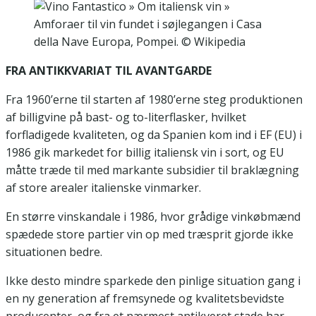
Amforaer til vin fundet i søjlegangen i Casa
della Nave Europa, Pompei. © Wikipedia
FRA ANTIKKVARIAT TIL AVANTGARDE
Fra 1960’erne til starten af 1980’erne steg produktionen
af billigvine på bast- og to-literflasker, hvilket
forfladigede kvaliteten, og da Spanien kom ind i EF (EU) i
1986 gik markedet for billig italiensk vin i sort, og EU
måtte træde til med markante subsidier til braklægning
af store arealer italienske vinmarker.
En større vinskandale i 1986, hvor grådige vinkøbmænd
spædede store partier vin op med træsprit gjorde ikke
situationen bedre.
Ikke desto mindre sparkede den pinlige situation gang i
en ny generation af fremsynede og kvalitetsbevidste
producenter, og fra et nærmest antikveret stade har