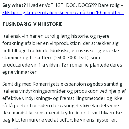
Say what?
Hvad er VdT, IGT, DOC, DOCG??? Bare rolig –
klik her og lær den italienske vinlov på kun 10 minutter…
TUSINDÅRIG VINHISTORIE
Italiensk vin har en utrolig lang historie, og nyere
forskning afslører en vinproduktion, der strækker sig
helt tilbage fra før de fønikiske, etruskiske og græske
stammer og bosættere (2500-3000 f.v.t.), som
producerede vin fra vildvin, før romerne plantede deres
egne vinmarker.
Samtidig med Romerrigets ekspansion øgedes samtidig
Italiens vindyrkningsområder og produktion ved hjælp af
effektive vindyrknings- og fremstillingsmetoder og ikke
så få poeter har siden da lovsunget støvlelandets vine.
Ikke mindst kirkens mænd krydrede en triviel tilværelse
bag klostermurene ved at udforske vinens mysterier.