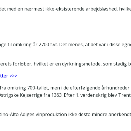
ndet med en nærmest ikke-eksisterende arbejdsløshed, hvilket 
e til omkring år 2700 f.vt. Det menes, at det var i disse e
ts forløber, hvilket er en dyrkningsmetode, som stadig ben
tter >>>
ra omkring 700-tallet, men i de efterfølgende århundreder k
trigske Kejserrige fra 1363. Efter 1. verdenskrig blev Tren
ntino-Alto Adiges vinproduktion ikke desto mindre anerkend