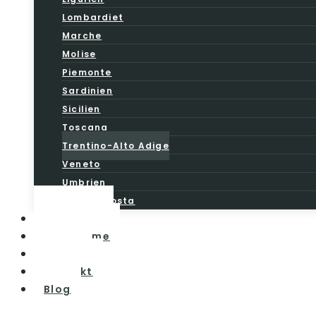
Lombardiet
Marche
Molise
Piemonte
Sardinien
Sicilien
Toscana
Trentino-Alto Adige
Veneto
Umbrien
Valle d’Aosta
Vintesten
Vinturisme
Om os
Kontakt
Blog