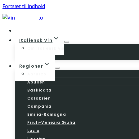
Fortsæt til indhold
Home
Italiensk Vin
Om italiensk vin
Vinloven
Regioner
Abruzzo
Apulien
Basilicata
Calabrien
Campania
Emilia-Romagna
Friuli-Venezia Giulia
Lazio
Ligurien