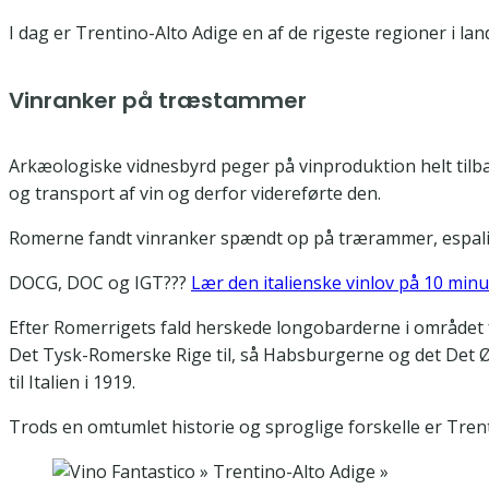
I dag er Trentino-Alto Adige en af de rigeste regioner i la
Vinranker på træstammer
Arkæologiske vidnesbyrd peger på vinproduktion helt tilbag
og transport af vin og derfor videreførte den.
Romerne fandt vinranker spændt op på trærammer, espaliere
DOCG, DOC og IGT???
Lær den italienske vinlov på 10 minu
Efter Romerrigets fald herskede longobarderne i området f
Det Tysk-Romerske Rige til, så Habsburgerne og det Det Øs
til Italien i 1919.
Trods en omtumlet historie og sproglige forskelle er Tre