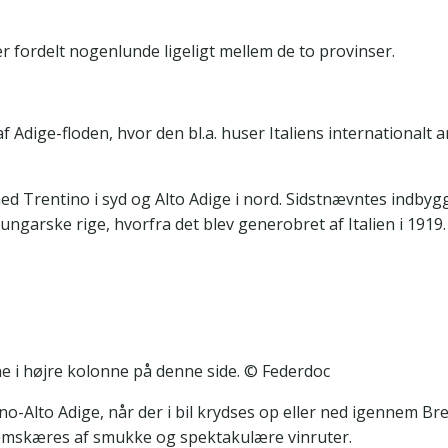
 fordelt nogenlunde ligeligt mellem de to provinser.
dige-floden, hvor den bl.a. huser Italiens internationalt an
d Trentino i syd og Alto Adige i nord. Sidstnævntes indbygge
ungarske rige, hvorfra det blev generobret af Italien i 1919.
e i højre kolonne på denne side. © Federdoc
no-Alto Adige, når der i bil krydses op eller ned igennem B
emskæres af smukke og spektakulære vinruter.