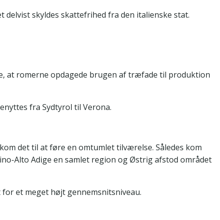
delvist skyldes skattefrihed fra den italienske stat.
gne, at romerne opdagede brugen af træfade til produktion
yttes fra Sydtyrol til Verona.
om det til at føre en omtumlet tilværelse. Således kom
tino-Alto Adige en samlet region og Østrig afstod området
t for et meget højt gennemsnitsniveau.