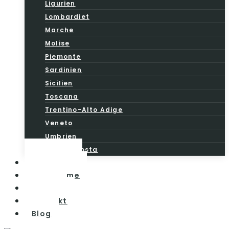
Ligurien
Lombardiet
Marche
Molise
Piemonte
Sardinien
Sicilien
Toscana
Trentino-Alto Adige
Veneto
Umbrien
Valle d’Aosta
Vintesten
Vinturisme
Om os
Kontakt
Blog