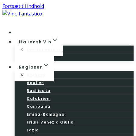
Fortsæt til indhold
Home
Italiensk Vin
Om italiensk vin
Vinloven
Regioner
Abruzzo
Apulien
Basilicata
Calabrien
Campania
Emilia-Romagna
Friuli-Venezia Giulia
Lazio