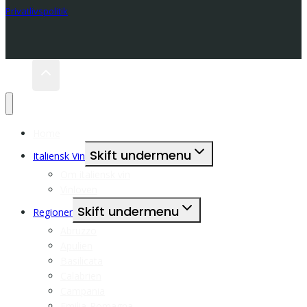
Privatlivspolitik
Home
Skift undermenu
Italiensk Vin
Om italiensk vin
Vinloven
Skift undermenu
Regioner
Abruzzo
Apulien
Basilicata
Calabrien
Campania
Emilia-Romagna