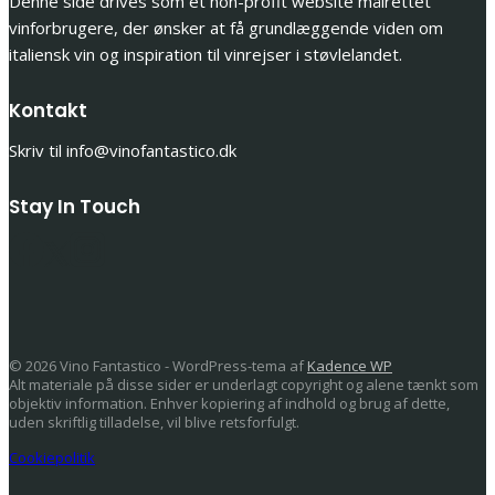
Denne side drives som et non-profit website målrettet
vinforbrugere, der ønsker at få grundlæggende viden om
italiensk vin og inspiration til vinrejser i støvlelandet.
Kontakt
Skriv til info@vinofantastico.dk
Stay In Touch
© 2026 Vino Fantastico - WordPress-tema af
Kadence WP
Alt materiale på disse sider er underlagt copyright og alene tænkt som
objektiv information. Enhver kopiering af indhold og brug af dette,
uden skriftlig tilladelse, vil blive retsforfulgt.
Cookiepolitik