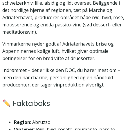
schweizerkniv: lille, alsidig og lidt overset. Beliggende i
det nordlige hjørne af regionen, tæt på Marche og
Adriaterhavet, producerer området både rød, hvid, rosé,
mousserende og endda passito-vine (sød dessert- eller
meditationsvin).
Vinmarkerne nyder godt af Adriaterhavets brise og
Appenninernes kølige luft, hvilket giver optimale
betingelser for en bred vifte af druesorter.
Indrømmet – det er ikke den DOC, du hører mest om –
men den har charme, personlighed og en håndfuld
producenter, der tager vinproduktion alvorligt.
Faktaboks
Region
: Abruzzo
Vintyper
: Rød, hvid, rosato, spumante, passito