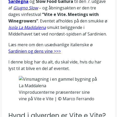
Sardegna
og
Slow Food Gallura
til den 7. udgave
af
Giugno Slow
– og åbningsakten er den tre
dages vinfestival
“Vite e Vite. Meetings with
Winegrowers”
. Eventet afholdes på den smukke ø
Isola La Maddalena
smukt beliggende i
Middelhavet tæt ved nordøst-spidsen af Sardinien.
Læs mere om den usædvanlige italienske ø
Sardinien og dens vine >>>
I denne blog har du alt, du skal vide, hvis du har
lyst til at blive en del af eventet.
Vinproducenterne præsenterer sine
vine på Vite e Vite | © Marco Ferrando
Hvad i alverden er Vite e Vite?