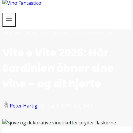
Blog om italiensk vin
|
Inspiration for vinturisten
Vite e Vite 2026: Når
Sardinien åbner sine
vine – og sit hjerte
Peter Hartig
15. maj 2026
16. maj 2026