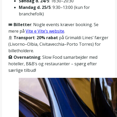
Søndag d. 24/5
: 16:30–20:30
Mandag d. 25/5
: 9:30–13:00 (kun for
branchefolk)
🎟️
Billetter
: Nogle events kræver booking. Se
mere på
Vite e Vite’s website
.
🚢
Transport
:
20% rabat
på Grimaldi Lines’ færger
(Livorno–Olbia, Civitavecchia–Porto Torres) for
billetholdere.
🏨
Overnatning
: Slow Food samarbejder med
hoteller, B&B’s og restauranter – spørg efter
særlige tilbud!