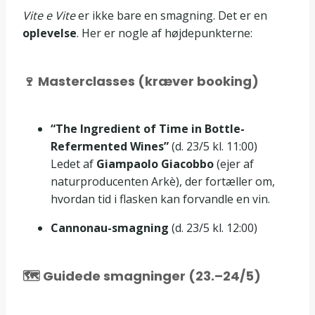
Vite e Vite
er
ikke
bare en smagning. Det er en
oplevelse
. Her er nogle af højdepunkterne:
🍷 Masterclasses
(kræver booking)
“The Ingredient of Time in Bottle-
Refermented Wines”
(d. 23/5 kl. 11:00)
Ledet af
Giampaolo Giacobbo
(ejer af
naturproducenten Arkè), der fortæller om,
hvordan tid i flasken kan forvandle en vin.
Cannonau-smagning
(d. 23/5 kl. 12:00)
🗺️ Guidede smagninger (23.–24/5)