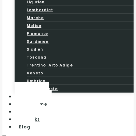
Ligurien
Lombardiet
Marche
Molise
Piemonte
Sardinien
Sicilien
Toscana
Trentino-Alto Adige
Veneto
Umbrien
Valle d’Aosta
Vintesten
Vinturisme
Om os
Kontakt
Blog