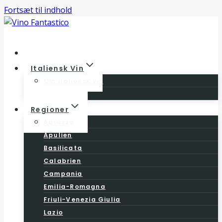
Fortsæt til indhold
Home
Italiensk Vin
Om italiensk vin
Vinloven
Regioner
Abruzzo
Apulien
Basilicata
Calabrien
Campania
Emilia-Romagna
Friuli-Venezia Giulia
Lazio