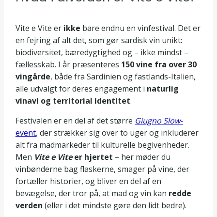
Vite e Vite er
ikke
bare endnu en vinfestival. Det er
en fejring af alt det, som gør sardisk vin unikt:
biodiversitet, bæredygtighed og – ikke mindst –
fællesskab. I år præsenteres
150 vine fra over 30
vingårde
, både fra Sardinien og fastlands-Italien,
alle udvalgt for deres engagement i
naturlig
vinavl og territorial identitet
.
Festivalen er en del af det større
Giugno Slow
-
event
, der strækker sig over to uger og inkluderer
alt fra madmarkeder til kulturelle begivenheder.
Men
Vite e Vite
er hjertet
– her møder du
vinbønderne bag flaskerne, smager på vine, der
fortæller historier, og bliver en del af en
bevægelse, der tror på, at mad og vin kan
redde
verden
(eller i det mindste gøre den lidt bedre).