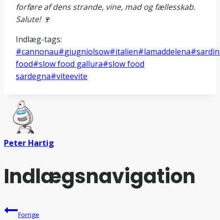
forføre af dens strande, vine, mad og fællesskab.
Salute! 🍷
Indlæg-tags:
#
cannonau
#
giugniolsow
#
italien
#
lamaddelena
#
sardin
food
#
slow food gallura
#
slow food
sardegna
#
viteevite
Peter Hartig
Indlægsnavigation
Forrige