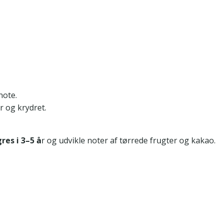
note.
r og krydret.
res i 3–5 å
r og udvikle noter af tørrede frugter og kakao.