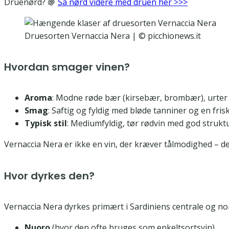
Druenørd? 🍇
Så nørd videre med druen her >>>
Druesorten Vernaccia Nera | © picchionews.it
Hvordan smager vinen?
Aroma
: Modne røde bær (kirsebær, brombær), urter (r
Smag
: Saftig og fyldig med bløde tanniner og en frisk
Typisk stil
: Mediumfyldig, tør rødvin med god strukt
Vernaccia Nera er ikke en vin, der kræver tålmodighed – d
Hvor dyrkes den?
Vernaccia Nera dyrkes primært i Sardiniens centrale og no
Nuoro
(hvor den ofte bruges som enkeltsortsvin)