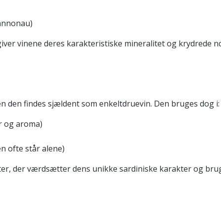
Cannonau)
 giver vinene deres karakteristiske mineralitet og krydrede n
en den findes sjældent som enkeltdruevin. Den bruges dog i:
ur og aroma)
)
en ofte står alene)
er, der værdsætter dens unikke sardiniske karakter og brug