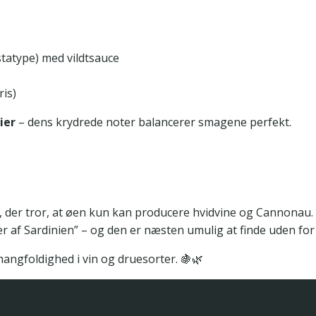
statype) med vildtsauce
ris)
ier
– dens krydrede noter balancerer smagene perfekt.
der tror, at øen kun kan producere hvidvine og Cannonau. D
r af Sardinien” – og den er næsten umulig at finde uden for
mangfoldighed i vin og druesorter. 🍇🌿