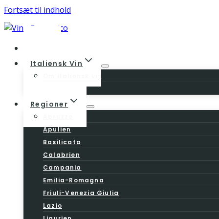
Fortsæt til indhold
Home
Italiensk Vin
Om italiensk vin
Vinloven
Regioner
Abruzzo
Apulien
Basilicata
Calabrien
Campania
Emilia-Romagna
Friuli-Venezia Giulia
Lazio
Ligurien