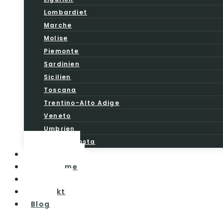
Lombardiet
Marche
Molise
Piemonte
Sardinien
Sicilien
Toscana
Trentino-Alto Adige
Veneto
Umbrien
Valle d’Aosta
Vintesten
Vinturisme
Om os
Kontakt
Blog