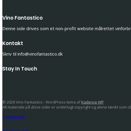
Vino Fantastico
Denne side drives som et non-profit website målrettet vinforbrug
Kontakt
Skriv til info@vinofantastico.dk
Stay In Touch
© 2026 Vino Fantastico - WordPress-tema af
Kadence WP
Alt materiale på disse sider er underlagt copyright og alene tænkt som objek
Cookiepolitik