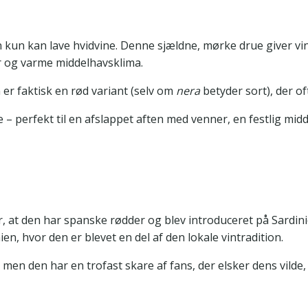
n kun kan lave hvidvine. Denne sjældne, mørke drue giver vi
r og varme middelhavsklima.
 er faktisk en rød variant (selv om
nera
betyder sort), der o
 – perfekt til en afslappet aften med venner, en festlig midd
, at den har spanske rødder og blev introduceret på Sardi
ien, hvor den er blevet en del af den lokale vintradition.
, men den har en trofast skare af fans, der elsker dens vilde