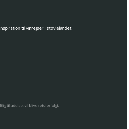
iration til vinrejser i støvlelandet.
 tilladelse, vil blive retsforfulgt.