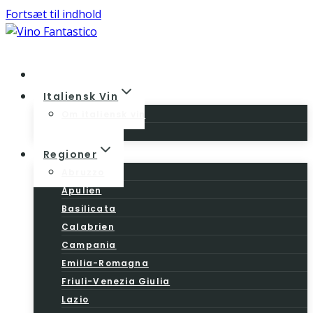
Fortsæt til indhold
Home
Italiensk Vin
Om italiensk vin
Vinloven
Regioner
Abruzzo
Apulien
Basilicata
Calabrien
Campania
Emilia-Romagna
Friuli-Venezia Giulia
Lazio