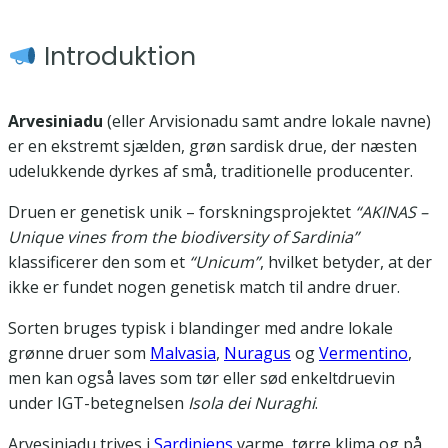
Introduktion
Arvesiniadu
(eller Arvisionadu samt andre lokale navne)
er en ekstremt sjælden, grøn sardisk drue, der næsten
udelukkende dyrkes af små, traditionelle producenter.
Druen er genetisk unik – forskningsprojektet
“AKINAS –
Unique vines from the biodiversity of Sardinia”
klassificerer den som et
“Unicum”
, hvilket betyder, at der
ikke er fundet nogen genetisk match til andre druer.
Sorten bruges typisk i blandinger med andre lokale
grønne druer som
Malvasia
,
Nuragus
og
Vermentino
,
men kan også laves som tør eller sød enkeltdruevin
under IGT-betegnelsen
Isola dei Nuraghi
.
Arvesiniadu trives i
Sardiniens
varme, tørre klima og på