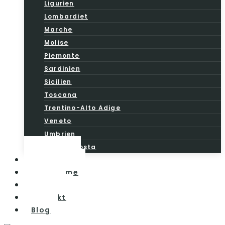
Ligurien
Lombardiet
Marche
Molise
Piemonte
Sardinien
Sicilien
Toscana
Trentino-Alto Adige
Veneto
Umbrien
Valle d’Aosta
Vintesten
Vinturisme
Om os
Kontakt
Blog