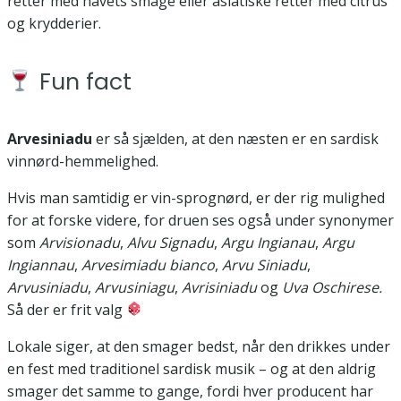
retter med havets smage eller asiatiske retter med citrus
og krydderier.
Fun fact
Arvesiniadu
er så sjælden, at den næsten er en sardisk
vinnørd-hemmelighed.
Hvis man samtidig er vin-sprognørd, er der rig mulighed
for at forske videre, for druen ses også under synonymer
som
Arvisionadu
,
Alvu Signadu
,
Argu Ingianau
,
Argu
Ingiannau
,
Arvesimiadu bianco
,
Arvu Siniadu
,
Arvusiniadu
,
Arvusiniagu
,
Avrisiniadu
og
Uva Oschirese.
Så der er frit valg
Lokale siger, at den smager bedst, når den drikkes under
en fest med traditionel sardisk musik – og at den aldrig
smager det samme to gange, fordi hver producent har