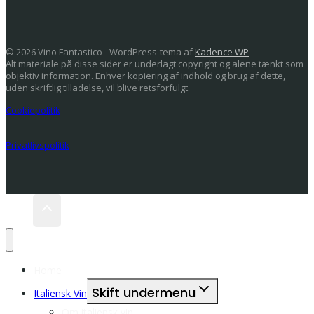
© 2026 Vino Fantastico - WordPress-tema af
Kadence WP
Alt materiale på disse sider er underlagt copyright og alene tænkt som
objektiv information. Enhver kopiering af indhold og brug af dette,
uden skriftlig tilladelse, vil blive retsforfulgt.
Cookiepolitik
Privatlivspolitik
Home
Skift undermenu
Italiensk Vin
Om italiensk vin