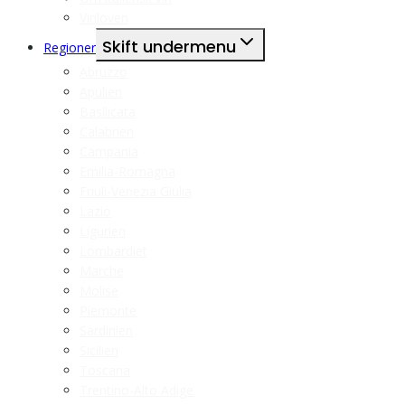
Vinloven
Skift undermenu
Regioner
Abruzzo
Apulien
Basilicata
Calabrien
Campania
Emilia-Romagna
Friuli-Venezia Giulia
Lazio
Ligurien
Lombardiet
Marche
Molise
Piemonte
Sardinien
Sicilien
Toscana
Trentino-Alto Adige