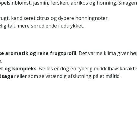
lsinblomst, jasmin, fersken, abrikos og honning. Smagen er 
ugt, kandiseret citrus og dybere honningnoter.
lig talt, mere sprudlende i udtrykket.
se aromatik og rene frugtprofil
. Det varme klima giver h
.
ret og kompleks
. Fælles er dog en tydelig middelhavskarakt
dsager
eller som selvstændig afslutning på et måltid.