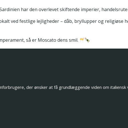
Sardinien har den overlevet skiftende imperier, handelsrut
okalt ved festlige lejligheder – dåb, bryllupper og religiøse
mperament, så er Moscato dens smil.
orbrugere, der ønsker at få grundlæggende viden om italiensk vin 