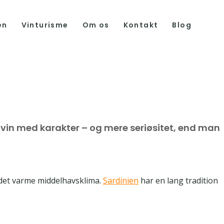
en
Vinturisme
Om os
Kontakt
Blog
in med karakter – og mere seriøsitet, end man
 det varme middelhavsklima.
Sardinien
har en lang tradition