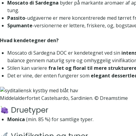
Moscato di Sardegna
byder på markante aromaer af appe
tung.
Passito
-udgaverne er mere koncentrerede med tørret fr
Spumante
-versionerne er lettere, friskere, og, bogstave
Hvad kendetegner den?
Moscato di Sardegna DOC er kendetegnet ved sin
inten
balance gennem naturlig syre og omhyggelig vinifikation
Stilen kan variere
fra let og floral til mere strukture
Det er vine, der enten fungerer som
elegant dessertle
Middelalderfortet Castelsardo, Sardinien. © Dreamstime
Druetyper
Monica
(min. 85 %) for samtlige typer.