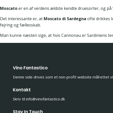
Moscato
er en af verdens ældste kendte druesorter, og på 
Det interessante er, at
Moscato di Sardegna
ofte drikkes l
fejring og fællesskab.
Man kunne næsten sige, at hvis Cannonau er Sardiniens te
Vino Fantastico
Denne side drives som et non-profit website målrettet vinf
Kontakt
Skriv til info@vinofantastico.dk
Stay In Touch