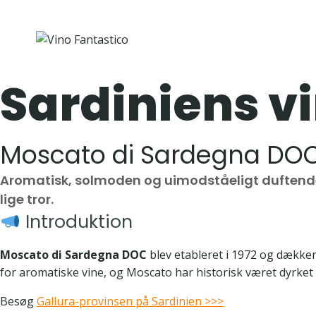
Fortsæt
til
indhold
Sardiniens v
Moscato di Sardegna DO
Aromatisk, solmoden og uimodståeligt duftende
lige tror.
Introduktion
Moscato di Sardegna DOC
blev etableret i 1972 og dække
for aromatiske vine, og Moscato har historisk været dyrket 
Besøg
Gallura-provinsen på Sardinien >>>