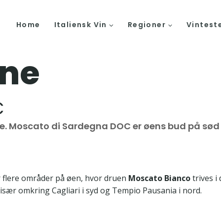
Home
Italiensk Vin
Regioner
Vintest
ine
C
. Moscato di Sardegna DOC er øens bud på sød v
r flere områder på øen, hvor druen
Moscato Bianco
trives i
især omkring Cagliari i syd og Tempio Pausania i nord.