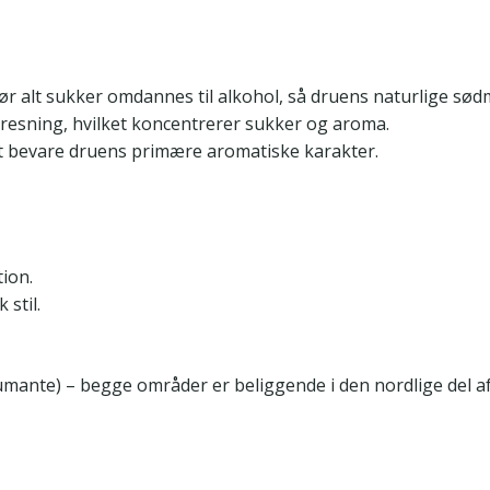
før alt sukker omdannes til alkohol, så druens naturlige sød
 presning, hvilket koncentrerer sukker og aroma.
t bevare druens primære aromatiske karakter.
ion.
stil.
mante) – begge områder er beliggende i den nordlige del af