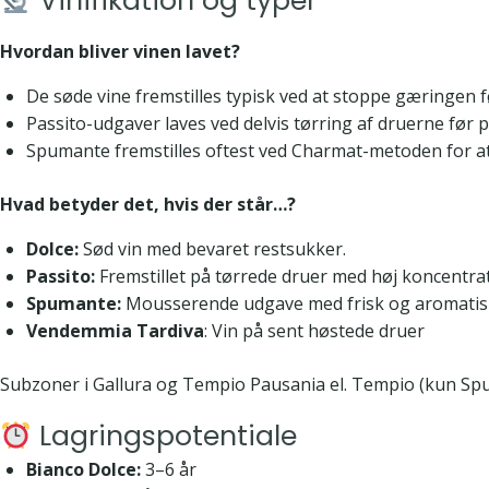
Vinifikation og typer
Hvordan bliver vinen lavet?
De søde vine fremstilles typisk ved at stoppe gæringen 
Passito-udgaver laves ved delvis tørring af druerne før
Spumante fremstilles oftest ved Charmat-metoden for a
Hvad betyder det, hvis der står…?
Dolce:
Sød vin med bevaret restsukker.
Passito:
Fremstillet på tørrede druer med høj koncentrat
Spumante:
Mousserende udgave med frisk og aromatisk 
Vendemmia Tardiva
: Vin på sent høstede druer
Subzoner i Gallura og Tempio Pausania el. Tempio (kun Spu
Lagringspotentiale
Bianco Dolce:
3–6 år