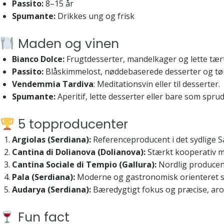
Passito:
8–15 år
Spumante:
Drikkes ung og frisk
Maden og vinen
Bianco Dolce:
Frugtdesserter, mandelkager og lette tært
Passito:
Blåskimmelost, nøddebaserede desserter og tør
Vendemmia Tardiva
: Meditationsvin eller til desserter.
Spumante:
Aperitif, lette desserter eller bare som spru
5 topproducenter
Argiolas (Serdiana):
Referenceproducent i det sydlige S
Cantina di Dolianova (Dolianova):
Stærkt kooperativ me
Cantina Sociale di Tempio (Gallura):
Nordlig producent,
Pala (Serdiana):
Moderne og gastronomisk orienteret sti
Audarya (Serdiana):
Bæredygtigt fokus og præcise, aro
Fun fact