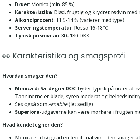
Druer
: Monica (min. 85 %)
Karakteristika
: Blød, frugtig og krydret rødvin me
Alkoholprocent
: 11,5-14 % (varierer med type)
Serveringstemperatur
: Rosso 16-18°C
Typisk prisniveau
: 80–180 DKK
👀 Karakteristika og smagsprofil
Hvordan smager den?
Monica di Sardegna DOC
byder typisk på noter af r
Tanninerne er bløde, syren moderat og helhedsindtr
Ses også som
Amabile
(let sødlig)
Superiore
-udgaverne kan være mørkere i frugten med
Hvad kendetegner den?
Monica er i høj grad en territorial vin – den smager af