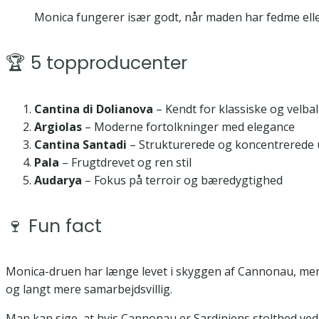
Monica fungerer især godt, når maden har fedme elle
🏆 5 topproducenter
Cantina di Dolianova
– Kendt for klassiske og velb
Argiolas
– Moderne fortolkninger med elegance
Cantina Santadi
– Strukturerede og koncentrerede
Pala
– Frugtdrevet og ren stil
Audarya
– Fokus på terroir og bæredygtighed
🍷 Fun fact
Monica-druen har længe levet i skyggen af Cannonau, men p
og langt mere samarbejdsvillig.
Man kan sige, at hvis Cannonau er Sardiniens stolthed ved 