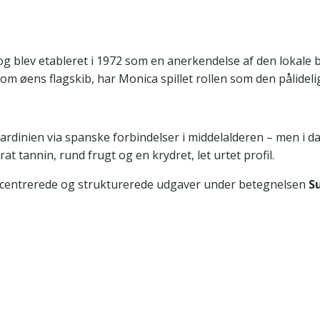
g blev etableret i 1972 som en anerkendelse af den lokale 
m øens flagskib, har Monica spillet rollen som den pålideli
rdinien via spanske forbindelser i middelalderen – men i da
t tannin, rund frugt og en krydret, let urtet profil.
 koncentrerede og strukturerede udgaver under betegnelsen
S