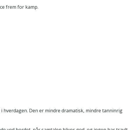
ce frem for kamp.
t i hverdagen. Den er mindre dramatisk, mindre tanninrig
de ved bordet, når samtalen bliver god, og ingen har travlt