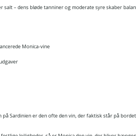
r salt – dens bløde tanniner og moderate syre skaber balan
alancerede Monica-vine
 udgaver
å Sardinien er den ofte den vin, der faktisk står på borde
festlige lejligheder, så er Monica den vin, der bliver hængen