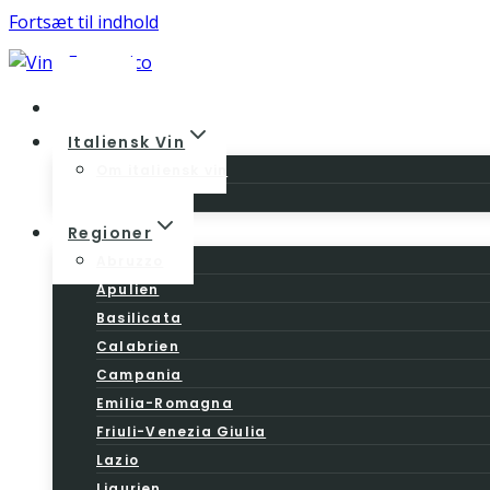
Fortsæt til indhold
Home
Italiensk Vin
Om italiensk vin
Vinloven
Regioner
Abruzzo
Apulien
Basilicata
Calabrien
Campania
Emilia-Romagna
Friuli-Venezia Giulia
Lazio
Ligurien