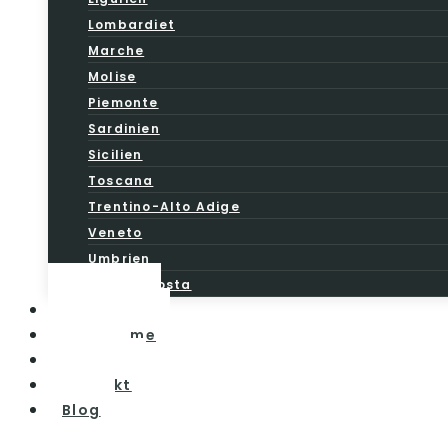
Lombardiet
Marche
Molise
Piemonte
Sardinien
Sicilien
Toscana
Trentino-Alto Adige
Veneto
Umbrien
Valle d’Aosta
Vintesten
Vinturisme
Om os
Kontakt
Blog