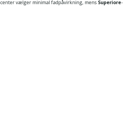
ducenter vælger minimal fadpåvirkning, mens
Superiore
-