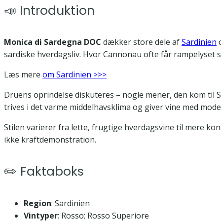
📣 Introduktion
Monica di Sardegna DOC
dækker store dele af
Sardinien
o
sardiske hverdagsliv. Hvor Cannonau ofte får rampelyset so
Læs mere
om Sardinien >>>
Druens oprindelse diskuteres – nogle mener, den kom til Sa
trives i det varme middelhavsklima og giver vine med modera
Stilen varierer fra lette, frugtige hverdagsvine til mere
ikke kraftdemonstration.
✏️ Faktaboks
Region
: Sardinien
Vintyper
: Rosso; Rosso Superiore