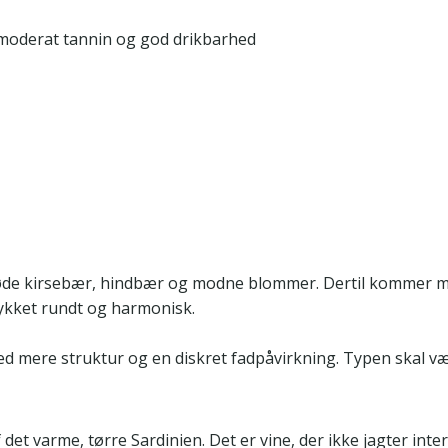
d moderat tannin og god drikbarhed
øde kirsebær, hindbær og modne blommer. Dertil kommer midd
ykket rundt og harmonisk.
 mere struktur og en diskret fadpåvirkning. Typen skal væ
 det varme, tørre Sardinien. Det er vine, der ikke jagter int