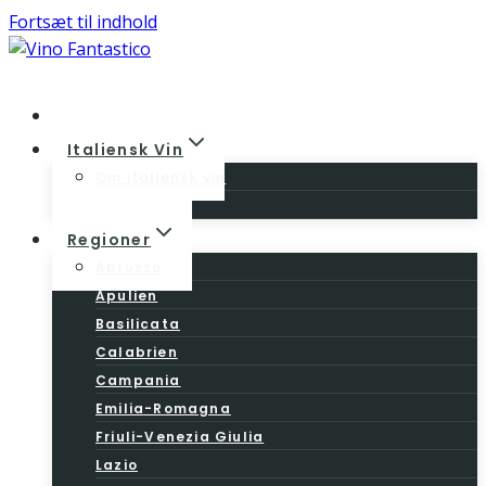
Fortsæt til indhold
Home
Italiensk Vin
Om italiensk vin
Vinloven
Regioner
Abruzzo
Apulien
Basilicata
Calabrien
Campania
Emilia-Romagna
Friuli-Venezia Giulia
Lazio