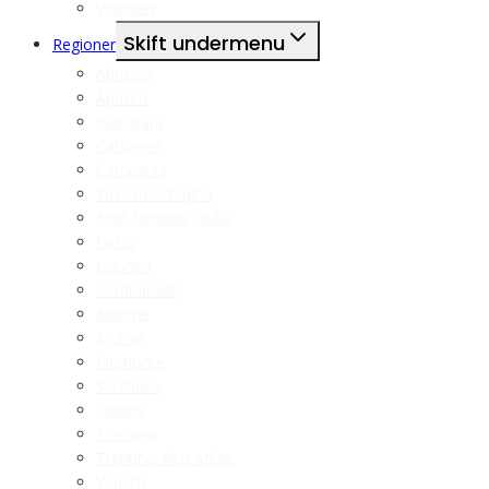
Vinloven
Skift undermenu
Regioner
Abruzzo
Apulien
Basilicata
Calabrien
Campania
Emilia-Romagna
Friuli-Venezia Giulia
Lazio
Ligurien
Lombardiet
Marche
Molise
Piemonte
Sardinien
Sicilien
Toscana
Trentino-Alto Adige
Veneto