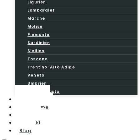
Ligurien
Lombardiet
Marche
Molise
Piemonte
Sardinien
Sicilien
Toscana
Trentino-Alto Adige
Veneto
Umbrien
Valle d’Aosta
Vintesten
Vinturisme
Om os
Kontakt
Blog