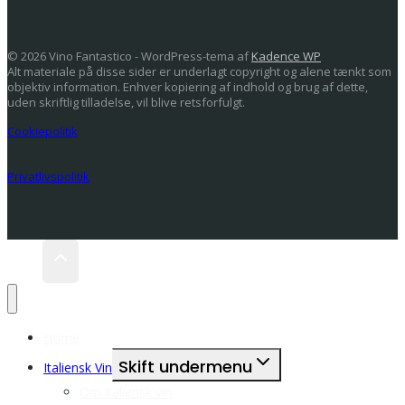
© 2026 Vino Fantastico - WordPress-tema af
Kadence WP
Alt materiale på disse sider er underlagt copyright og alene tænkt som
objektiv information. Enhver kopiering af indhold og brug af dette,
uden skriftlig tilladelse, vil blive retsforfulgt.
Cookiepolitik
Privatlivspolitik
Home
Skift undermenu
Italiensk Vin
Om italiensk vin