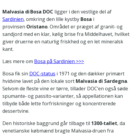
Malvasia di Bosa DOC
ligger i den vestlige del af
Sardinien
, omkring den lille kystby
Bosa
i
provinsen
Oristano
. Området er præget af granit‑ og
sandjord med en klar, kølig brise fra Middelhavet, hvilket
giver druerne en naturlig friskhed og en let mineralsk
kant.
Læs mere om
Bosa på Sardinien >>>
Bosa fik sin
DOC-status
i 1971 og den dækker primært
hvidvine lavet på den lokale sort
Malvasia di Sardegna
.
Selvom de fleste vine er tørre, tillader DOC’en også søde
spumante‑ og passito‑varianter, så appellationen kan
tilbyde både lette forfriskninger og koncentrerede
dessertvine.
Den historiske baggrund går tilbage til
1300‑tallet
, da
venetianske købmænd bragte Malvasia‑druen fra