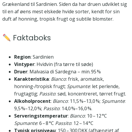
Grækenland til Sardinien. Siden da har druen udviklet sig
til en af øens mest elskede hvide sorter, kendt for sin
duft af honning, tropisk frugt og subtile blomster.
Faktaboks
Region
: Sardinien
Vintyper
: Hvidvin (fra tørre til søde)
Druer
: Malvasia di Sardegna – min. 95 %
Karakteristika
:
Bianco
: frisk, aromatisk,
honning‑/tropisk frugt;
Spumante
: let perlende,
frugtagtig;
Passito
: sød, koncentreret, tørret frugt.
Alkoholprocent
:
Bianco
: 11,5 %–13,0 %;
Spumante
:
9,5 %–12,0 %;
Passito
: 14,0 %–16,0 %.
Serveringstemperatur
:
Bianco
: 10 – 12 °C
Spumante
: 6 – 8 °C
Passito
: 12 – 14 °C
Typisk prisniveau
: 150 – 300 DKK (afhængigt af