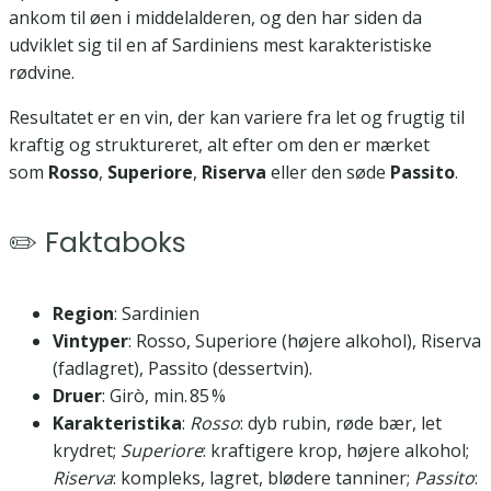
ankom til øen i middelalderen, og den har siden da
udviklet sig til en af Sardiniens mest karakteristiske
rødvine.
Resultatet er en vin, der kan variere fra let og frugtig til
kraftig og struktureret, alt efter om den er mærket
som
Rosso
,
Superiore
,
Riserva
eller den søde
Passito
.
✏️ Faktaboks
Region
: Sardinien
Vintyper
: Rosso, Superiore (højere alkohol), Riserva
(fadlagret), Passito (dessertvin).
Druer
: Girò, min. 85 %
Karakteristika
:
Rosso
: dyb rubin, røde bær, let
krydret;
Superiore
: kraftigere krop, højere alkohol;
Riserva
: kompleks, lagret, blødere tanniner;
Passito
: