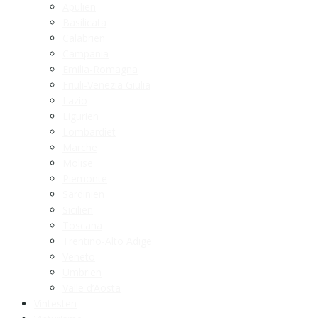
Apulien
Basilicata
Calabrien
Campania
Emilia-Romagna
Friuli-Venezia Giulia
Lazio
Ligurien
Lombardiet
Marche
Molise
Piemonte
Sardinien
Sicilien
Toscana
Trentino-Alto Adige
Veneto
Umbrien
Valle d’Aosta
Vintesten