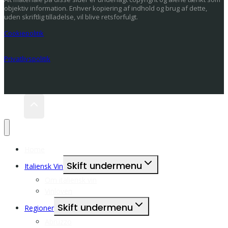
objektiv information. Enhver kopiering af indhold og brug af dette,
uden skriftlig tilladelse, vil blive retsforfulgt.
Cookiepolitik
Privatlivspolitik
Home
Skift undermenu
Italiensk Vin
Om italiensk vin
Vinloven
Skift undermenu
Regioner
Abruzzo