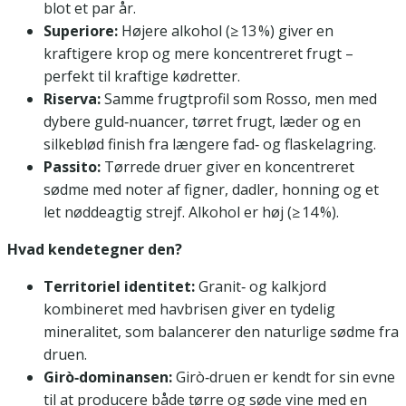
blot et par år.
Superiore:
Højere alkohol (≥ 13 %) giver en
kraftigere krop og mere koncentreret frugt –
perfekt til kraftige kødretter.
Riserva:
Samme frugtprofil som Rosso, men med
dybere guld‑nuancer, tørret frugt, læder og en
silkeblød finish fra længere fad‑ og flaskelagring.
Passito:
Tørrede druer giver en koncentreret
sødme med noter af figner, dadler, honning og et
let nøddeagtig strejf. Alkohol er høj (≥ 14 %).
Hvad kendetegner den?
Territoriel identitet:
Granit‑ og kalkjord
kombineret med havbrisen giver en tydelig
mineralitet, som balancerer den naturlige sødme fra
druen.
Girò‑dominansen:
Girò‑druen er kendt for sin evne
til at producere både tørre og søde vine med en