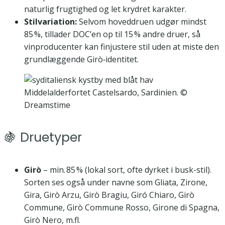
naturlig frugtighed og let krydret karakter.
Stilvariation:
Selvom hoveddruen udgør mindst
85 %, tillader DOC’en op til 15 % andre druer, så
vinproducenter kan finjustere stil uden at miste den
grundlæggende Girò‑identitet.
Middelalderfortet Castelsardo, Sardinien. ©
Dreamstime
🍇 Druetyper
Girò
– min. 85 % (lokal sort, ofte dyrket i busk-stil).
Sorten ses også under navne som Gliata, Zirone,
Gira, Girò Arzu, Girò Bragiu, Giró Chiaro, Girò
Commune, Girò Commune Rosso, Girone di Spagna,
Girò Nero, m.fl.