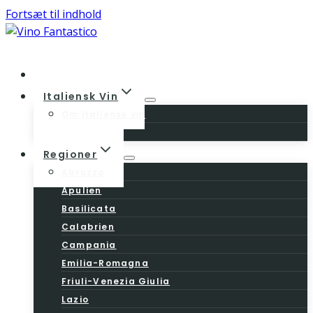
Fortsæt til indhold
Home
Italiensk Vin
Om italiensk vin
Vinloven
Regioner
Abruzzo
Apulien
Basilicata
Calabrien
Campania
Emilia-Romagna
Friuli-Venezia Giulia
Lazio