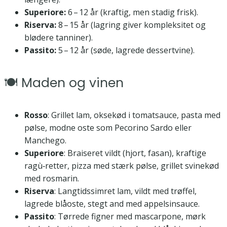
Superiore:
6 – 12 år (kraftig, men stadig frisk).
Riserva:
8 – 15 år (lagring giver kompleksitet og
blødere tanniner).
Passito:
5 – 12 år (søde, lagrede dessertvine).
🍽️ Maden og vinen
Rosso
: Grillet lam, oksekød i tomatsauce, pasta med
pølse, modne oste som Pecorino Sardo eller
Manchego.
Superiore
: Braiseret vildt (hjort, fasan), kraftige
ragù‑retter, pizza med stærk pølse, grillet svinekød
med rosmarin.
Riserva
: Langtidssimret lam, vildt med trøffel,
lagrede blåoste, stegt and med appelsinsauce.
Passito
: Tørrede figner med mascarpone, mørk