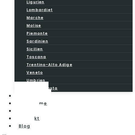
Ligurien
Lombardiet
Marche
Molise
Piemonte
Sardinien
Sicilien
Toscana
Trentino-Alto Adige
Veneto
Umbrien
Valle d’Aosta
Vintesten
Vinturisme
Om os
Kontakt
Blog