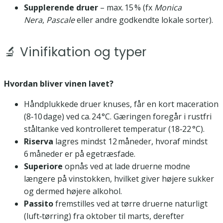
Supplerende druer
– max. 15 % (fx
Monica
Nera
,
Pascale
eller andre godkendte lokale sorter).
🔬 Vinifikation og typer
Hvordan bliver vinen lavet?
Håndplukkede druer knuses, får en kort maceration
(8‑10 dage) ved ca. 24 °C. Gæringen foregår i rustfri
ståltanke ved kontrolleret temperatur (18‑22 °C).
Riserva
lagres mindst 12 måneder, hvoraf mindst
6 måneder er på egetræsfade.
Superiore
opnås ved at lade druerne modne
længere på vinstokken, hvilket giver højere sukker
og dermed højere alkohol.
Passito
fremstilles ved at tørre druerne naturligt
(luft‑tørring) fra oktober til marts, derefter