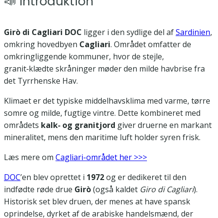
📣 Introduktion
Girò di Cagliari DOC
ligger i den sydlige del af
Sardinien
,
omkring hovedbyen
Cagliari
. Området omfatter de
omkringliggende kommuner, hvor de stejle,
granit‑klædte skråninger møder den milde havbrise fra
det Tyrrhenske Hav.
Klimaet er det typiske middelhavsklima med varme, tørre
somre og milde, fugtige vintre. Dette kombineret med
områdets
kalk‑ og granitjord
giver druerne en markant
mineralitet, mens den maritime luft holder syren frisk.
Læs mere om
Cagliari-området her >>>
DOC
’en blev oprettet i
1972
og er dedikeret til den
indfødte røde drue
Girò
(også kaldet
Giro di Cagliari
).
Historisk set blev druen, der menes at have spansk
oprindelse, dyrket af de arabiske handelsmænd, der