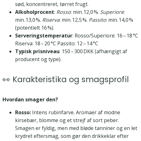
sød, koncentreret, tørret frugt.
Alkoholprocent
:
Rosso
: min. 12,0 %.
Superiore
:
min. 13,0 %.
Riserva
: min. 12,5 %.
Passito
: min. 14,0 %
(potentielt 16 %).
Serveringstemperatur
: Rosso/Superiore: 16 – 18 °C
Riserva: 18 – 20 °C Passito: 12 – 14 °C
Typisk prisniveau
: 150 – 300 DKK (afhængigt af
producent og type).
👀 Karakteristika og smagsprofil
Hvordan smager den?
Rosso:
Intens rubinfarve. Aromaer af modne
kirsebær, blomme og et strejf af sort peber.
Smagen er fyldig, men med bløde tanniner og en let
krydret eftersmag, som gør den drikkeklar efter