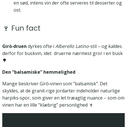
en sød, intens vin der ofte serveres til desserter og
ost.
🍷 Fun fact
Girò‑druen
dyrkes ofte i
Alberello Latino
-stil – og kaldes
derfor for buskvin, idet druerne nærmest gror i en busk
🌳
Den “balsamiske” hemmelighed
Mange beskriver Girò‑vinen som “balsamisk”. Det
skyldes, at de granit‑rige jordarter indeholder naturlige
harpiks‑spor, som giver en let træagtig nuance – som om
vinen har en lille “klæbrig” personlighed 🍷