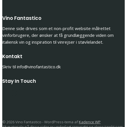
Vino Fantastico
Denne side drives som et non-profit website målrettet
vinforbrugere, der ønsker at få grundlæggende viden om
italiensk vin og inspiration til vinrejser i støvlelandet.
Kontakt
Skriv til info@vinofantastico.dk
Stay In Touch
© 2026 Vino Fantastico - WordPress-tema af
Kadence WP
Alt materiale på disse sider er underlagt copyright og alene tænkt som