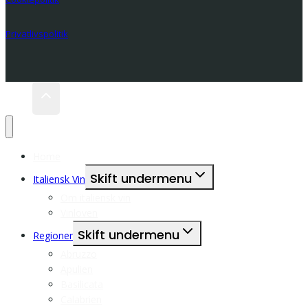
Privatlivspolitik
Home
Skift undermenu
Italiensk Vin
Om italiensk vin
Vinloven
Skift undermenu
Regioner
Abruzzo
Apulien
Basilicata
Calabrien