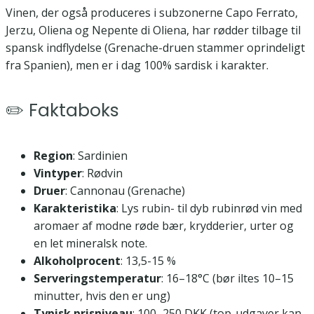
Vinen, der også produceres i subzonerne Capo Ferrato,
Jerzu, Oliena og Nepente di Oliena, har rødder tilbage til
spansk indflydelse (Grenache-druen stammer oprindeligt
fra Spanien), men er i dag 100% sardisk i karakter.
✏️ Faktaboks
Region
: Sardinien
Vintyper
: Rødvin
Druer
: Cannonau (Grenache)
Karakteristika
: Lys rubin- til dyb rubinrød vin med
aromaer af modne røde bær, krydderier, urter og
en let mineralsk note.
Alkoholprocent
: 13,5-15 %
Serveringstemperatur
: 16–18°C (bør iltes 10–15
minutter, hvis den er ung)
Typisk prisniveau
: 100–250 DKK (top-udgaver kan