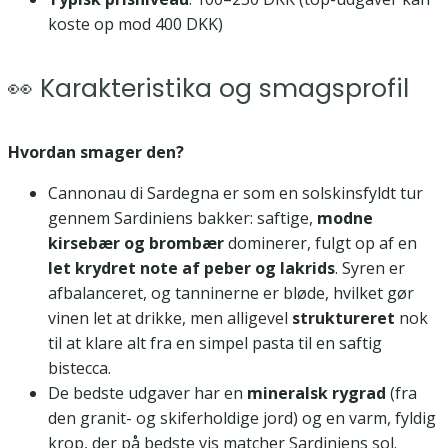
koste op mod 400 DKK)
👀 Karakteristika og smagsprofil
Hvordan smager den?
Cannonau di Sardegna er som en solskinsfyldt tur
gennem Sardiniens bakker: saftige,
modne
kirsebær og brombær
dominerer, fulgt op af en
let krydret note af peber og lakrids
. Syren er
afbalanceret, og tanninerne er bløde, hvilket gør
vinen let at drikke, men alligevel
struktureret
nok
til at klare alt fra en simpel pasta til en saftig
bistecca.
De bedste udgaver har en
mineralsk rygrad
(fra
den granit- og skiferholdige jord) og en varm, fyldig
krop, der på bedste vis matcher Sardiniens sol.