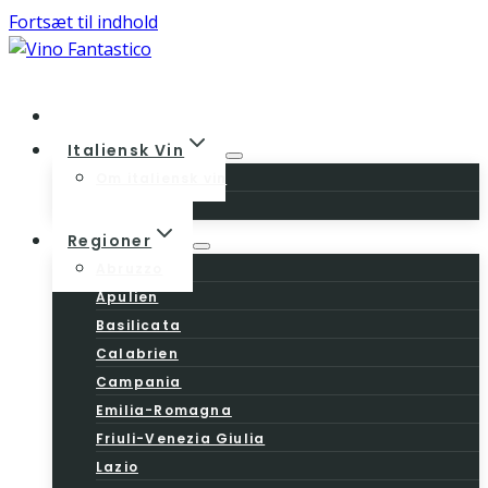
Fortsæt til indhold
Home
Italiensk Vin
Om italiensk vin
Vinloven
Regioner
Abruzzo
Apulien
Basilicata
Calabrien
Campania
Emilia-Romagna
Friuli-Venezia Giulia
Lazio