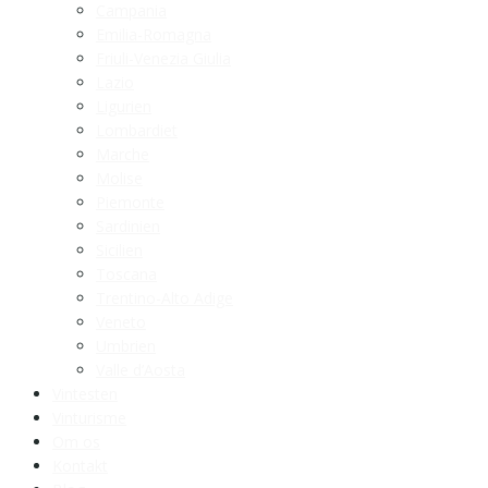
Campania
Emilia-Romagna
Friuli-Venezia Giulia
Lazio
Ligurien
Lombardiet
Marche
Molise
Piemonte
Sardinien
Sicilien
Toscana
Trentino-Alto Adige
Veneto
Umbrien
Valle d’Aosta
Vintesten
Vinturisme
Om os
Kontakt