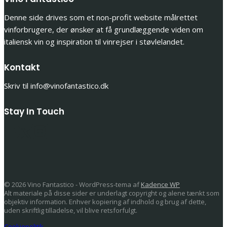
Denne side drives som et non-profit website målrettet
vinforbrugere, der ønsker at få grundlæggende viden om
italiensk vin og inspiration til vinrejser i støvlelandet.
Kontakt
Skriv til info@vinofantastico.dk
Stay In Touch
© 2026 Vino Fantastico - WordPress-tema af
Kadence WP
Alt materiale på disse sider er underlagt copyright og alene tænkt som
objektiv information. Enhver kopiering af indhold og brug af dette,
uden skriftlig tilladelse, vil blive retsforfulgt.
Cookiepolitik