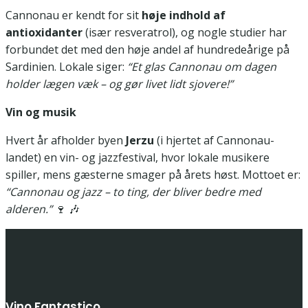
Cannonau er kendt for sit
høje indhold af
antioxidanter
(især resveratrol), og nogle studier har
forbundet det med den høje andel af hundredeårige på
Sardinien. Lokale siger:
“Et glas Cannonau om dagen
holder lægen væk – og gør livet lidt sjovere!”
Vin og musik
Hvert år afholder byen
Jerzu
(i hjertet af Cannonau-
landet) en vin- og jazzfestival, hvor lokale musikere
spiller, mens gæsterne smager på årets høst. Mottoet er:
“Cannonau og jazz – to ting, der bliver bedre med
alderen.”
🍷 🎶
Vino Fantastico