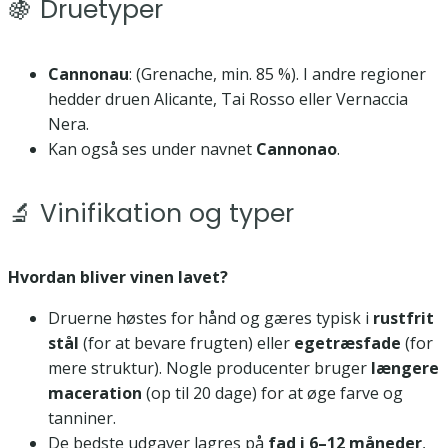
🍇 Druetyper
Cannonau
: (Grenache, min. 85 %). I andre regioner
hedder druen Alicante, Tai Rosso eller Vernaccia
Nera.
Kan også ses under navnet
Cannonao
.
🔬 Vinifikation og typer
Hvordan bliver vinen lavet?
Druerne høstes for hånd og gæres typisk i
rustfrit
stål
(for at bevare frugten) eller
egetræsfade
(for
mere struktur). Nogle producenter bruger
længere
maceration
(op til 20 dage) for at øge farve og
tanniner.
De bedste udgaver lagres på
fad i 6–12 måneder
,