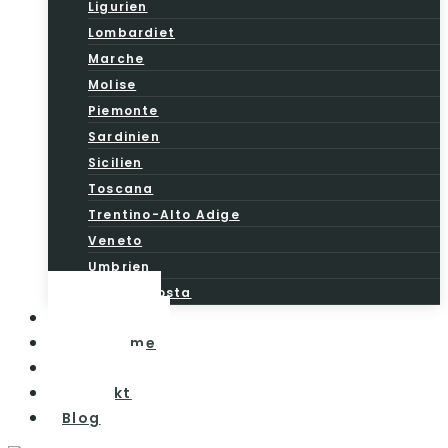
Ligurien
Lombardiet
Marche
Molise
Piemonte
Sardinien
Sicilien
Toscana
Trentino-Alto Adige
Veneto
Umbrien
Valle d’Aosta
Vintesten
Vinturisme
Om os
Kontakt
Blog