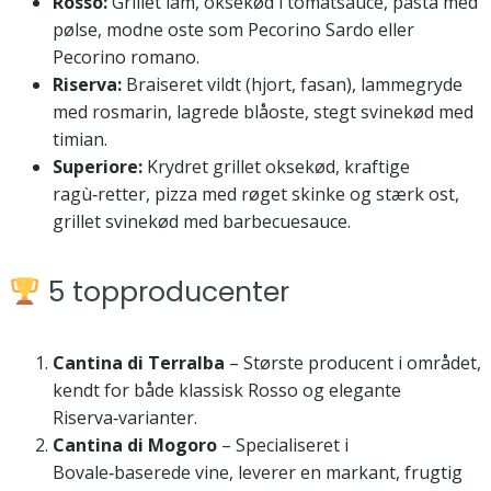
Rosso:
Grillet lam, oksekød i tomatsauce, pasta med
pølse, modne oste som Pecorino Sardo eller
Pecorino romano.
Riserva:
Braiseret vildt (hjort, fasan), lammegryde
med rosmarin, lagrede blåoste, stegt svinekød med
timian.
Superiore:
Krydret grillet oksekød, kraftige
ragù‑retter, pizza med røget skinke og stærk ost,
grillet svinekød med barbecuesauce.
5 topproducenter
Cantina di Terralba
– Største producent i området,
kendt for både klassisk Rosso og elegante
Riserva‑varianter.
Cantina di Mogoro
– Specialiseret i
Bovale‑baserede vine, leverer en markant, frugtig