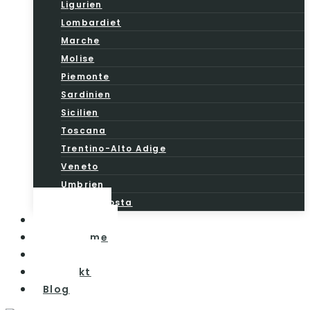
Ligurien
Lombardiet
Marche
Molise
Piemonte
Sardinien
Sicilien
Toscana
Trentino-Alto Adige
Veneto
Umbrien
Valle d’Aosta
Vintesten
Vinturisme
Om os
Kontakt
Blog