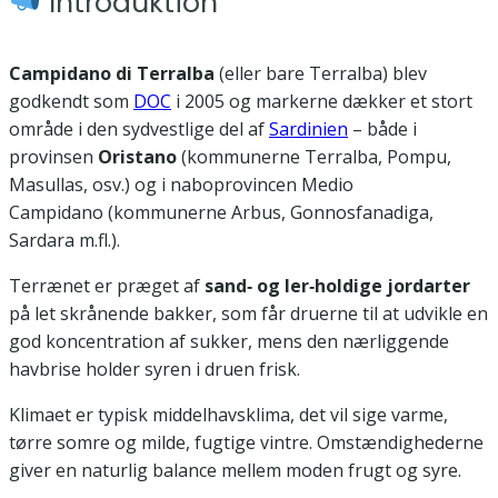
Introduktion
Campidano di Terralba
(eller bare Terralba) blev
godkendt som
DOC
i 2005 og markerne dækker et stort
område i den sydvestlige del af
Sardinien
– både i
provinsen
Oristano
(kommunerne Terralba, Pompu,
Masullas, osv.) og i naboprovincen Medio
Campidano (kommunerne Arbus, Gonnosfanadiga,
Sardara m.fl.).
Terrænet er præget af
sand‑ og ler‑holdige jordarter
på let skrånende bakker, som får druerne til at udvikle en
god koncentration af sukker, mens den nærliggende
havbrise holder syren i druen frisk.
Klimaet er typisk middelhavsklima, det vil sige varme,
tørre somre og milde, fugtige vintre. Omstændighederne
giver en naturlig balance mellem moden frugt og syre.