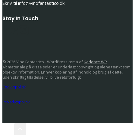
Skriv til info@vinofantastico.dk
Stay In Touch
© 2026 Vino Fantastico - WordPress-tema af
Kadence WP
Alt materiale på disse sider er underlagt copyright og alene tænkt som
objektiv information. Enhver kopiering af indhold og brug af dette,
uden skriftlig tilladelse, vil blive retsforfulgt.
Cookiepolitik
Privatlivspolitik