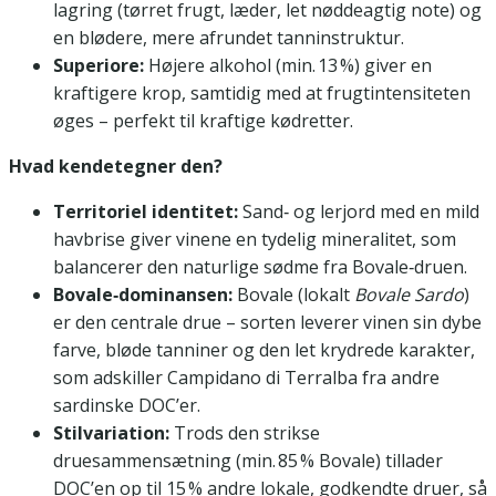
lagring (tørret frugt, læder, let nøddeagtig note) og
en blødere, mere afrundet tanninstruktur.
Superiore:
Højere alkohol (min. 13 %) giver en
kraftigere krop, samtidig med at frugtintensiteten
øges – perfekt til kraftige kødretter.
Hvad kendetegner den?
Territoriel identitet:
Sand‑ og lerjord med en mild
havbrise giver vinene en tydelig mineralitet, som
balancerer den naturlige sødme fra Bovale‑druen.
Bovale‑dominansen:
Bovale (lokalt
Bovale Sardo
)
er den centrale drue – sorten leverer vinen sin dybe
farve, bløde tanniner og den let krydrede karakter,
som adskiller Campidano di Terralba fra andre
sardinske DOC’er.
Stilvariation:
Trods den strikse
druesammensætning (min. 85 % Bovale) tillader
DOC’en op til 15 % andre lokale, godkendte druer, så