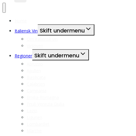
Home
Skift undermenu
Italiensk Vin
Om italiensk vin
Vinloven
Skift undermenu
Regioner
Abruzzo
Apulien
Basilicata
Calabrien
Campania
Emilia-Romagna
Friuli-Venezia Giulia
Lazio
Ligurien
Lombardiet
Marche