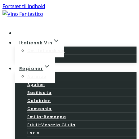
Fortsæt til indhold
Home
Italiensk Vin
Om italiensk vin
Vinloven
Regioner
Abruzzo
Apulien
Basilicata
Calabrien
Campania
Emilia-Romagna
Friuli-Venezia Giulia
Lazio