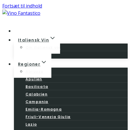
Fortsæt til indhold
Home
Italiensk Vin
Om italiensk vin
Vinloven
Regioner
Abruzzo
Apulien
Basilicata
Calabrien
Campania
Emilia-Romagna
Friuli-Venezia Giulia
Lazio