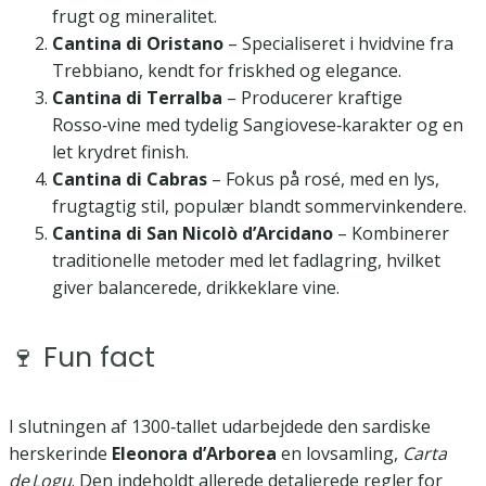
frugt og mineralitet.
Cantina di Oristano
– Specialiseret i hvidvine fra
Trebbiano, kendt for friskhed og elegance.
Cantina di Terralba
– Producerer kraftige
Rosso‑vine med tydelig Sangiovese‑karakter og en
let krydret finish.
Cantina di Cabras
– Fokus på rosé, med en lys,
frugtagtig stil, populær blandt sommervinkendere.
Cantina di San Nicolò d’Arcidano
– Kombinerer
traditionelle metoder med let fadlagring, hvilket
giver balancerede, drikkeklare vine.
🍷 Fun fact
I slutningen af 1300‑tallet udarbejdede den sardiske
herskerinde
Eleonora d’Arborea
en lovsamling,
Carta
de Logu
. Den indeholdt allerede detaljerede regler for