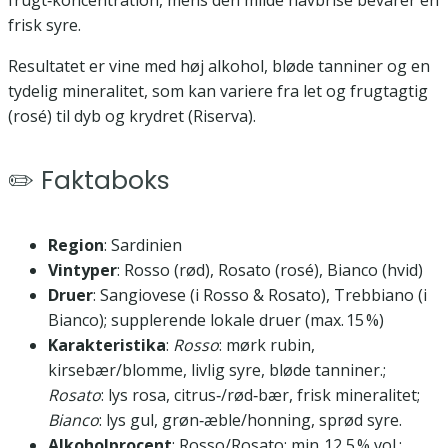
frugt‑koncentration, mens den milde havbrise bevarer en
frisk syre.
Resultatet er vine med høj alkohol, bløde tanniner og en
tydelig mineralitet, som kan variere fra let og frugtagtig
(rosé) til dyb og krydret (Riserva).
✏️ Faktaboks
Region
: Sardinien
Vintyper
: Rosso (rød), Rosato (rosé), Bianco (hvid)
Druer
: Sangiovese (i Rosso & Rosato), Trebbiano (i
Bianco); supplerende lokale druer (max. 15 %)
Karakteristika
:
Rosso
: mørk rubin,
kirsebær/blomme, livlig syre, bløde tanniner.;
Rosato
: lys rosa, citrus‑/rød‑bær, frisk mineralitet;
Bianco
: lys gul, grøn‑æble/honning, sprød syre.
Alkoholprocent
: Rosso/Rosato: min. 12,5 % vol.;