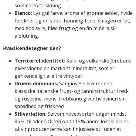
sommerforfriskning.
Bianco:
Lys gul farve, aroma af grønne æbler, hvide
ferskner og en subtil honning‑tone. Smagen er let,
med god syre, blød frugt og en fin mineralsk
afslutning.
Hvad kendetegner den?
Territoriel identitet:
Kalk‑ og vulkanske jordbund
giver vinene en markant mineralitet, som er
genkendelig i alle tre vintyper.
Druens dominans:
Sangiovese leverer den
klassiske italienske frugt‑ og tanninstruktur i rød-
og rosévine, mens Trebbiano giver hvidvinen sin
sprødhed og friskhed.
Stilvariation:
Selvom hovedsorten udgør mindst
85 %, tillader DOC’en op til 15 % andre lokale druer,
så vinproducenterne kan finjustere stil uden at