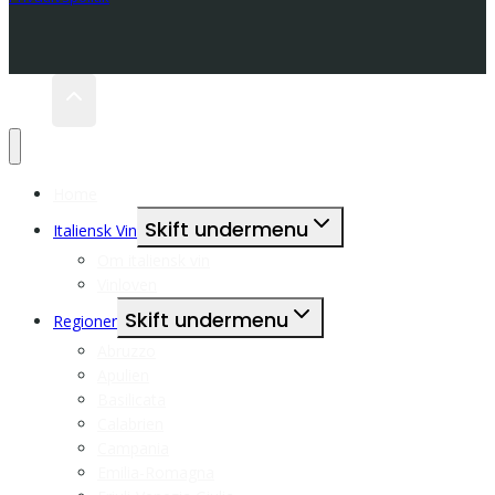
Home
Skift undermenu
Italiensk Vin
Om italiensk vin
Vinloven
Skift undermenu
Regioner
Abruzzo
Apulien
Basilicata
Calabrien
Campania
Emilia-Romagna