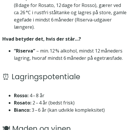
(8 dage for Rosato, 12 dage for Rosso), gærer ved
ca. 26 °C i rustfri ståltanke og lagres på store, gamle
egefade i mindst 6 måneder (Riserva‑udgaver
længere).
Hvad betyder det, hvis der står…?
“Riserva”
– min. 12 % alkohol, mindst 12 måneders
lagring, hvoraf mindst 6 måneder på egetræsfade.
⏰ Lagringspotentiale
Rosso:
4 – 8 år
Rosato:
2 – 4 år (bedst frisk)
Bianco:
3 – 6 år (kan udvikle kompleksitet)
🍽️ Maden og vinen