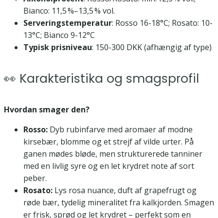
Bianco: 11,5 %–13,5 % vol.
Serveringstemperatur
: Rosso 16-18°C; Rosato: 10-
13°C; Bianco 9-12°C
Typisk prisniveau
: 150-300 DKK (afhængig af type)
👀 Karakteristika og smagsprofil
Hvordan smager den?
Rosso:
Dyb rubinfarve med aromaer af modne
kirsebær, blomme og et strejf af vilde urter. På
ganen mødes bløde, men strukturerede tanniner
med en livlig syre og en let krydret note af sort
peber.
Rosato:
Lys rosa nuance, duft af grapefrugt og
røde bær, tydelig mineralitet fra kalkjorden. Smagen
er frisk, sprød og let krydret – perfekt som en