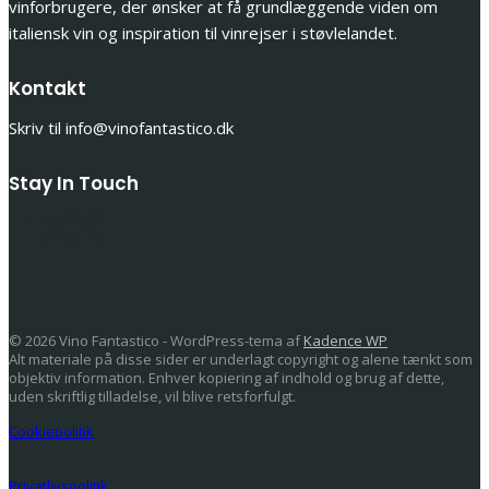
vinforbrugere, der ønsker at få grundlæggende viden om
italiensk vin og inspiration til vinrejser i støvlelandet.
Kontakt
Skriv til info@vinofantastico.dk
Stay In Touch
© 2026 Vino Fantastico - WordPress-tema af
Kadence WP
Alt materiale på disse sider er underlagt copyright og alene tænkt som
objektiv information. Enhver kopiering af indhold og brug af dette,
uden skriftlig tilladelse, vil blive retsforfulgt.
Cookiepolitik
Privatlivspolitik