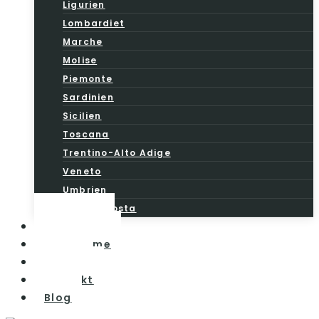
Ligurien
Lombardiet
Marche
Molise
Piemonte
Sardinien
Sicilien
Toscana
Trentino-Alto Adige
Veneto
Umbrien
Valle d’Aosta
Vintesten
Vinturisme
Om os
Kontakt
Blog