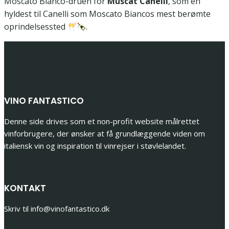
Moscato Bianco-druen for
Muscat Canelli
, som en
hyldest til Canelli som Moscato Biancos mest berømte
oprindelsessted
.
VINO FANTASTICO
Denne side drives som et non-profit website målrettet
vinforbrugere, der ønsker at få grundlæggende viden om
italiensk vin og inspiration til vinrejser i støvlelandet.
KONTAKT
Skriv til info@vinofantastico.dk