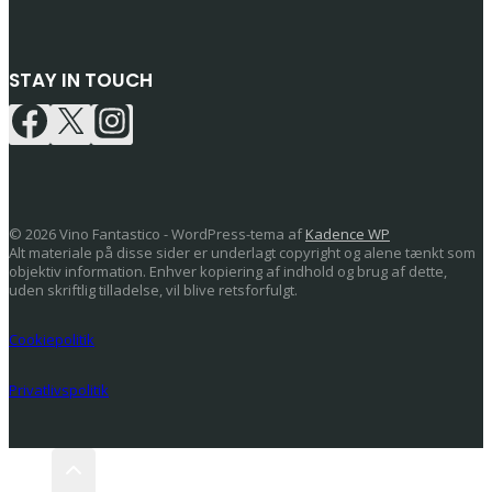
STAY IN TOUCH
© 2026 Vino Fantastico - WordPress-tema af
Kadence WP
Alt materiale på disse sider er underlagt copyright og alene tænkt som
objektiv information. Enhver kopiering af indhold og brug af dette,
uden skriftlig tilladelse, vil blive retsforfulgt.
Cookiepolitik
Privatlivspolitik