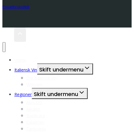
Privatlivspolitik
Home
Skift undermenu
Italiensk Vin
Om italiensk vin
Vinloven
Skift undermenu
Regioner
Abruzzo
Apulien
Basilicata
Calabrien
Campania