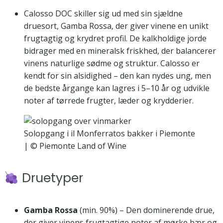
Calosso DOC skiller sig ud med sin sjældne
druesort, Gamba Rossa, der giver vinene en unikt
frugtagtig og krydret profil. De kalkholdige jorde
bidrager med en mineralsk friskhed, der balancerer
vinens naturlige sødme og struktur. Calosso er
kendt for sin alsidighed – den kan nydes ung, men
de bedste årgange kan lagres i 5–10 år og udvikle
noter af tørrede frugter, læder og krydderier.
Solopgang i il Monferratos bakker i Piemonte
| © Piemonte Land of Wine
Druetyper
Gamba Rossa
(min. 90%) – Den dominerende drue,
der giver vinens frugtagtige noter af mørke bær og