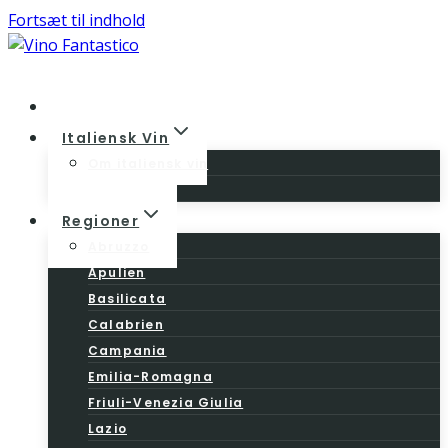
Fortsæt til indhold
Home
Italiensk Vin
Om italiensk vin
Vinloven
Regioner
Abruzzo
Apulien
Basilicata
Calabrien
Campania
Emilia-Romagna
Friuli-Venezia Giulia
Lazio