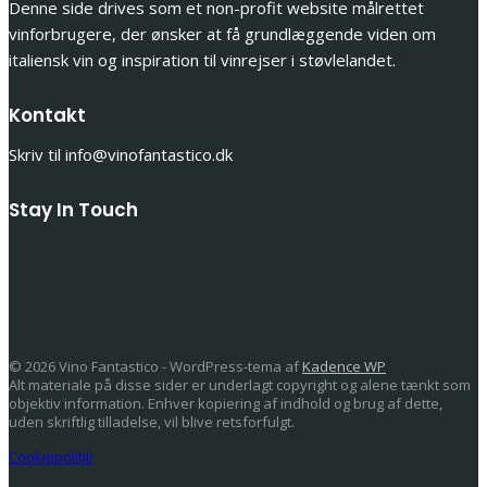
Denne side drives som et non-profit website målrettet
vinforbrugere, der ønsker at få grundlæggende viden om
italiensk vin og inspiration til vinrejser i støvlelandet.
Kontakt
Skriv til info@vinofantastico.dk
Stay In Touch
© 2026 Vino Fantastico - WordPress-tema af
Kadence WP
Alt materiale på disse sider er underlagt copyright og alene tænkt som
objektiv information. Enhver kopiering af indhold og brug af dette,
uden skriftlig tilladelse, vil blive retsforfulgt.
Cookiepolitik