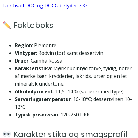
Lær hvad DOC og DOCG betyder >>>
Faktaboks
Region
: Piemonte
Vintyper
: Rødvin (tør) samt dessertvin
Druer
: Gamba Rossa
Karakteristika
: Mørk rubinrød farve, fyldig, noter
af mørke bær, krydderier, lakrids, urter og en let
mineralsk undertone.
Alkoholprocent
: 11,5–14 % (varierer med type)
Serveringstemperatur
: 16-18°C; dessertvinen 10-
12°C
Typisk prisniveau
: 120-250 DKK
Karakteristika og smagsprofil