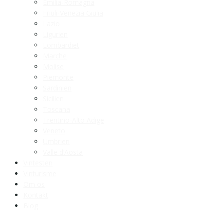
Emilia-Romagna
Friuli-Venezia Giulia
Lazio
Ligurien
Lombardiet
Marche
Molise
Piemonte
Sardinien
Sicilien
Toscana
Trentino-Alto Adige
Veneto
Umbrien
Valle d’Aosta
Vintesten
Vinturisme
Om os
Kontakt
Blog