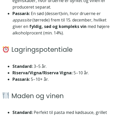
egenskaber, hvor druerne er dyrket og vinen er
produceret separat.
Passarà:
En sød (dessert)vin, hvor druerne er
appassite
(tørrede) frem til 15. december, hvilket
giver en
fyldig, sød og kompleks vin
med højere
alkoholprocent (min. 14%).
Lagringspotentiale
Standard:
3–5 år.
Riserva/Vigna/Riserva Vigna:
5–10 år.
Passarà:
5–10+ år.
Maden og vinen
Standard:
Perfekt til pasta med kødsauce, grillet