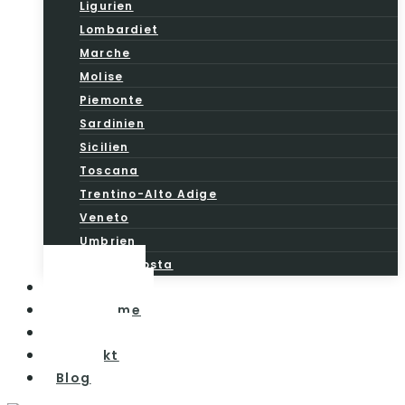
Ligurien
Lombardiet
Marche
Molise
Piemonte
Sardinien
Sicilien
Toscana
Trentino-Alto Adige
Veneto
Umbrien
Valle d’Aosta
Vintesten
Vinturisme
Om os
Kontakt
Blog