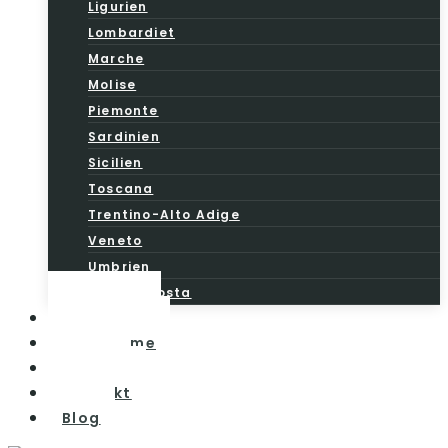
Ligurien
Lombardiet
Marche
Molise
Piemonte
Sardinien
Sicilien
Toscana
Trentino-Alto Adige
Veneto
Umbrien
Valle d’Aosta
Vintesten
Vinturisme
Om os
Kontakt
Blog