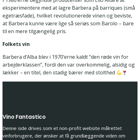
I 1980’erne begyndte producenter som Elio Altare at
eksperimentere med at lagre Barbera på barriques (små
egetræsfade), hvilket revolutionerede vinen og beviste,
at Barbera kunne være lige så seriøs som Barolo – bare
til en mere tilgængelig pris.
Folkets vin
Barbera d’Alba blev i 1970’erne kaldt “den røde vin for
arbejderklassen”, fordi den var overkommelig, alsidig og
lækker – en titel, den stadig bærer med stolthed
Vino Fantastico
Denne side drives som et non-profit website målrettet
vinforbrugere, der ønsker at få grundlæggende viden om