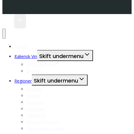
Home
Skift undermenu
Italiensk Vin
Om italiensk vin
Vinloven
Skift undermenu
Regioner
Abruzzo
Apulien
Basilicata
Calabrien
Campania
Emilia-Romagna
Friuli-Venezia Giulia