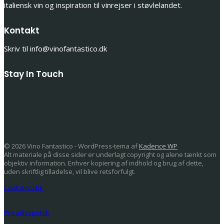
italiensk vin og inspiration til vinrejser i støvlelandet.
Kontakt
Skriv til info@vinofantastico.dk
Stay In Touch
© 2026 Vino Fantastico - WordPress-tema af
Kadence WP
Alt materiale på disse sider er underlagt copyright og alene tænkt som
objektiv information. Enhver kopiering af indhold og brug af dette,
uden skriftlig tilladelse, vil blive retsforfulgt.
Cookiepolitik
Privatlivspolitik