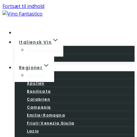
Fortsæt til indhold
Home
Italiensk Vin
Om italiensk vin
Vinloven
Regioner
Abruzzo
Apulien
Basilicata
Calabrien
Campania
Emilia-Romagna
Friuli-Venezia Giulia
Lazio