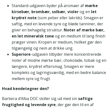
Standard-udgaven byder på aromaer af
mørke
kirsebær, brombær, solbær, violer
og en
let
krydret note
(som peber eller lakrids). Smagen er
saftig, med en levende syre og bløde tanniner, der
giver en behagelig struktur.
Noter af mørke bær,
en let mineralsk tone
og en medium til lang finish
præger vinen. Kropen er medium, hvilket gør den
tilgængelig og nem at drikke ung.
Superiore
-udgaven tilbyder mere koncentrerede
noter af modne mørke bær, chokolade, tobak og en
længere, krydret eftersmag. Smagen er mere
kompleks og lagringsværdig, med en bedre balance
mellem syre og frugt.
Hvad kendetegner den?
Barbera d’Alba DOC skiller sig ud med sin
saftige
frugtighed og levende syre
, der gør den til en af