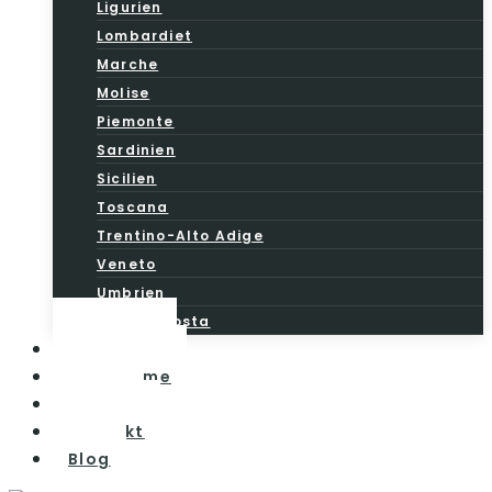
Ligurien
Lombardiet
Marche
Molise
Piemonte
Sardinien
Sicilien
Toscana
Trentino-Alto Adige
Veneto
Umbrien
Valle d’Aosta
Vintesten
Vinturisme
Om os
Kontakt
Blog