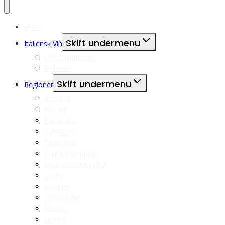
Home
Skift undermenu
Italiensk Vin
Om italiensk vin
Vinloven
Skift undermenu
Regioner
Abruzzo
Apulien
Basilicata
Calabrien
Campania
Emilia-Romagna
Friuli-Venezia Giulia
Lazio
Ligurien
Lombardiet
Marche
Molise