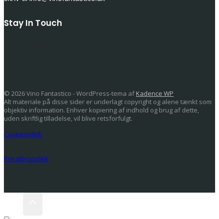
Stay In Touch
© 2026 Vino Fantastico - WordPress-tema af
Kadence WP
Alt materiale på disse sider er underlagt copyright og alene tænkt som
objektiv information. Enhver kopiering af indhold og brug af dette,
uden skriftlig tilladelse, vil blive retsforfulgt.
Cookiepolitik
Privatlivspolitik