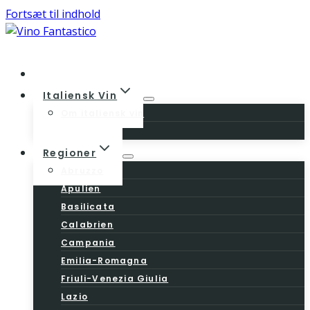
Fortsæt til indhold
Home
Italiensk Vin
Om italiensk vin
Vinloven
Regioner
Abruzzo
Apulien
Basilicata
Calabrien
Campania
Emilia-Romagna
Friuli-Venezia Giulia
Lazio