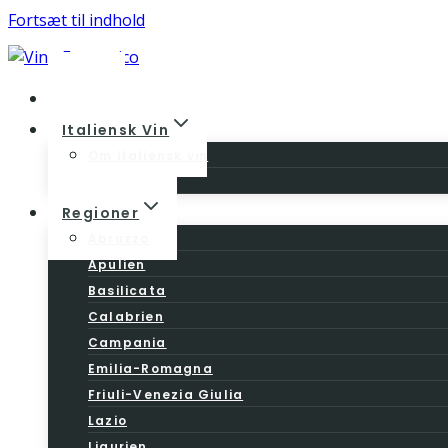
Fortsæt til indhold
Home
Italiensk Vin
Om italiensk vin
Vinloven
Regioner
Abruzzo
Apulien
Basilicata
Calabrien
Campania
Emilia-Romagna
Friuli-Venezia Giulia
Lazio
Ligurien