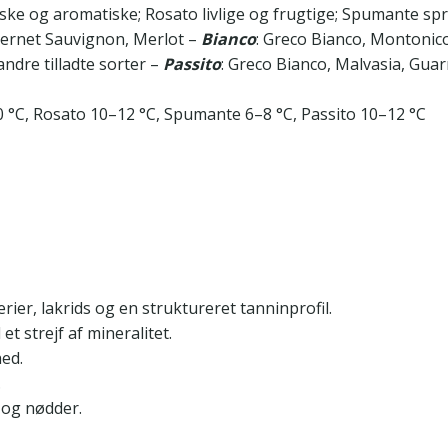
riske og aromatiske; Rosato livlige og frugtige; Spumante sp
bernet Sauvignon, Merlot –
Bianco
: Greco Bianco, Montonic
ndre tilladte sorter –
Passito
: Greco Bianco, Malvasia, Guar
0 °C, Rosato 10–12 °C, Spumante 6–8 °C, Passito 10–12 °C
er, lakrids og en struktureret tanninprofil.
t strejf af mineralitet.
ed.
.
 og nødder.