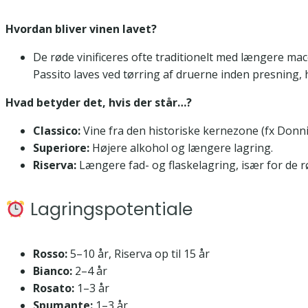
Hvordan bliver vinen lavet?
De røde vinificeres ofte traditionelt med længere ma
Passito laves ved tørring af druerne inden presning, 
Hvad betyder det, hvis der står…?
Classico:
Vine fra den historiske kernezone (fx Donnici
Superiore:
Højere alkohol og længere lagring.
Riserva:
Længere fad- og flaskelagring, især for de r
Lagringspotentiale
Rosso:
5–10 år, Riserva op til 15 år
Bianco:
2–4 år
Rosato:
1–3 år
Spumante:
1–3 år