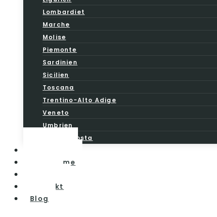
Lombardiet
Marche
Molise
Piemonte
Sardinien
Sicilien
Toscana
Trentino-Alto Adige
Veneto
Umbrien
Valle d’Aosta
Vintesten
Vinturisme
Om os
Kontakt
Blog