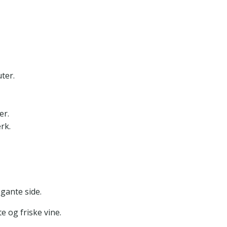
ter.
er.
rk.
gante side.
e og friske vine.