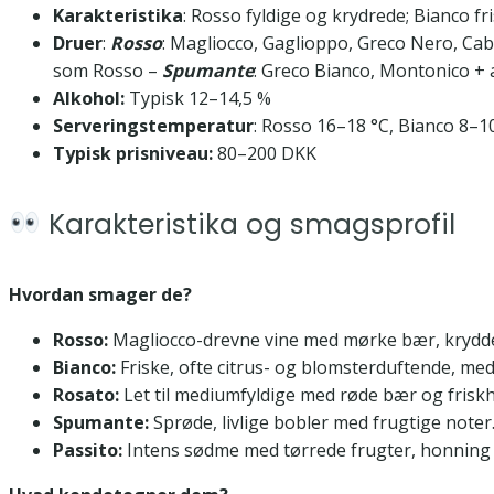
Karakteristika
: Rosso fyldige og krydrede; Bianco f
Druer
:
Rosso
: Magliocco, Gaglioppo, Greco Nero, Ca
som Rosso –
Spumante
: Greco Bianco, Montonico + a
Alkohol:
Typisk 12–14,5 %
Serveringstemperatur
: Rosso 16–18 °C, Bianco 8–1
Typisk prisniveau:
80–200 DKK
Karakteristika og smagsprofil
Hvordan smager de?
Rosso:
Magliocco-drevne vine med mørke bær, krydderi
Bianco:
Friske, ofte citrus- og blomsterduftende, med e
Rosato:
Let til mediumfyldige med røde bær og friskh
Spumante:
Sprøde, livlige bobler med frugtige noter
Passito:
Intens sødme med tørrede frugter, honning