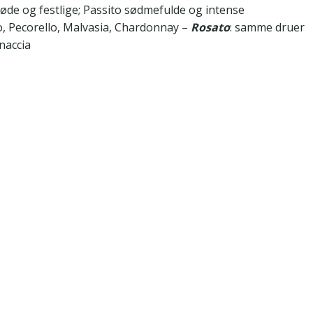
røde og festlige; Passito sødmefulde og intense
o, Pecorello, Malvasia, Chardonnay –
Rosato
: samme druer
naccia