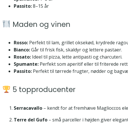
Passito:
8–15 år
Maden og vinen
Rosso:
Perfekt til lam, grillet oksekød, krydrede ragou
Bianco:
Går til frisk fisk, skaldyr og lettere pastaer.
Rosato:
Ideel til pizza, lette antipasti og charcuteri.
Spumante:
Perfekt som aperitif eller til friterede rett
Passito:
Perfekt til tørrede frugter, nødder og bagvæ
5 topproducenter
Serracavallo
– kendt for at fremhæve Maglioccos ele
Terre del Gufo
– små parceller i højden giver elegant