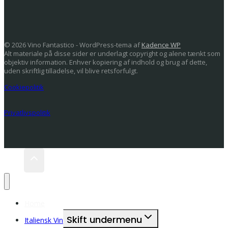
© 2026 Vino Fantastico - WordPress-tema af
Kadence WP
Alt materiale på disse sider er underlagt copyright og alene tænkt som
objektiv information. Enhver kopiering af indhold og brug af dette,
uden skriftlig tilladelse, vil blive retsforfulgt.
Cookiepolitik
Privatlivspolitik
Home
Skift undermenu
Italiensk Vin