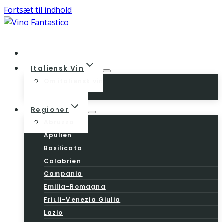
Fortsæt til indhold
Home
Italiensk Vin
Om italiensk vin
Vinloven
Regioner
Abruzzo
Apulien
Basilicata
Calabrien
Campania
Emilia-Romagna
Friuli-Venezia Giulia
Lazio