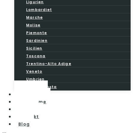
Ligurien
Lombardiet
Marche
Molise
Piemonte
Sardinien
Sicilien
Toscana
Trentino-Alto Adige
Veneto
Umbrien
Valle d’Aosta
Vintesten
Vinturisme
Om os
Kontakt
Blog