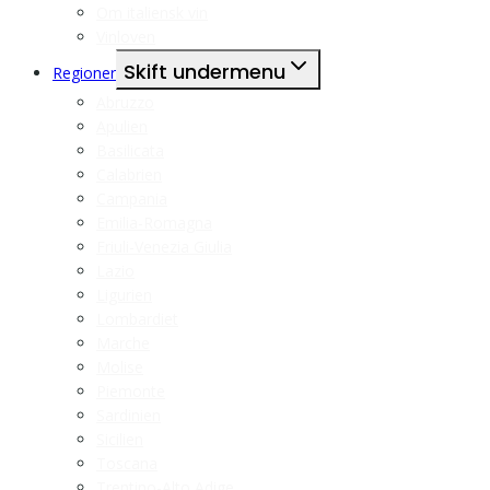
Om italiensk vin
Vinloven
Skift undermenu
Regioner
Abruzzo
Apulien
Basilicata
Calabrien
Campania
Emilia-Romagna
Friuli-Venezia Giulia
Lazio
Ligurien
Lombardiet
Marche
Molise
Piemonte
Sardinien
Sicilien
Toscana
Trentino-Alto Adige