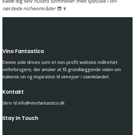
kalde dig selv
husets sommelier med speciale i vin-
nørdede nicheområder
😎🍷
Vino Fantastico
Denne side drives som et non-profit website målrettet
vinforbrugere, der ønsker at få grundlæggende viden om
italiensk vin og inspiration til vinrejser i støvlelandet.
Kontakt
Skriv til info@vinofantastico.dk
Stay In Touch