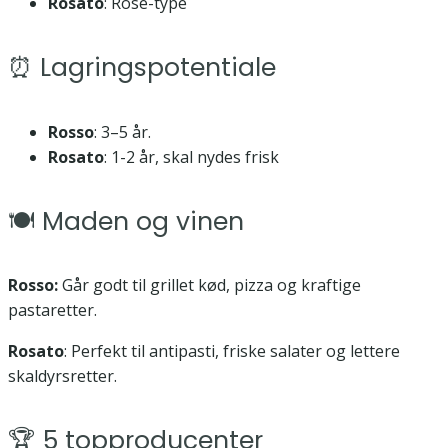
Rosato
: Rosé-type
⏰ Lagringspotentiale
Rosso
: 3–5 år.
Rosato
: 1-2 år, skal nydes frisk
🍽️ Maden og vinen
Rosso:
Går godt til grillet kød, pizza og kraftige
pastaretter.
Rosato
: Perfekt til antipasti, friske salater og lettere
skaldyrsretter.
🏆 5 topproducenter