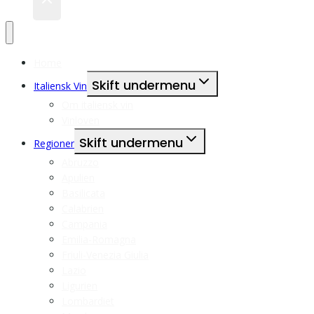
Home
Skift undermenu
Italiensk Vin
Om italiensk vin
Vinloven
Skift undermenu
Regioner
Abruzzo
Apulien
Basilicata
Calabrien
Campania
Emilia-Romagna
Friuli-Venezia Giulia
Lazio
Ligurien
Lombardiet