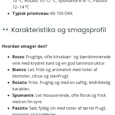
10 °C, Rosato 10–12 °C, Spumante 6–8 °C, Passito
12–14 °C
Typisk prisniveau
: 60-150 DKK
Karakteristika og smagsprofil
Hvordan smager den?
Rosso
: Frugtige, ofte kirsebær- og bærdominerede
vine med krydret kant og en god tanninstruktur.
Bianco
: Let, frisk og aromatisk med noter af
blomster, citrus og stenfrugt.
Rosato
: Frisk, frugtig og med en saftig, letdrikkelig
karakter
.
Spumante
: Let mousserende, ofte floral og frisk
med en fin syre.
Passito
: Sød, fyldig vin med noter af tørret frugt,
honning og krydderier.