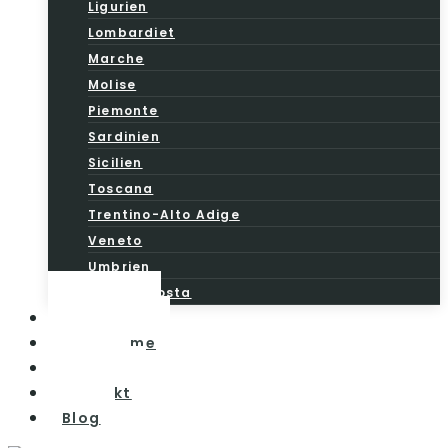
Ligurien
Lombardiet
Marche
Molise
Piemonte
Sardinien
Sicilien
Toscana
Trentino-Alto Adige
Veneto
Umbrien
Valle d’Aosta
Vintesten
Vinturisme
Om os
Kontakt
Blog