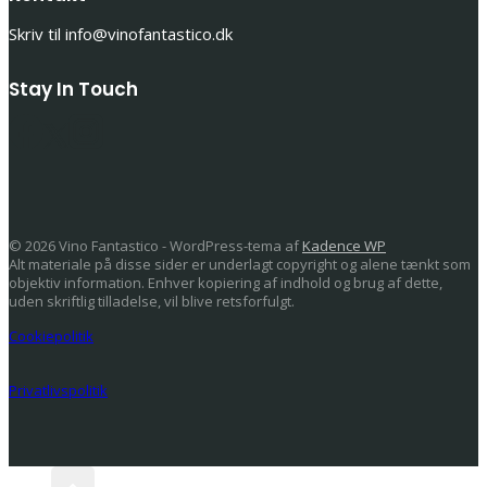
Skriv til info@vinofantastico.dk
Stay In Touch
© 2026 Vino Fantastico - WordPress-tema af
Kadence WP
Alt materiale på disse sider er underlagt copyright og alene tænkt som
objektiv information. Enhver kopiering af indhold og brug af dette,
uden skriftlig tilladelse, vil blive retsforfulgt.
Cookiepolitik
Privatlivspolitik