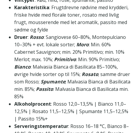
Karakteristika
: Frugtdrevne rødvine med krydderi,
friske hvide med florale toner, rosato med livlig
frugt, mousserende med let aromatik, passito med
sødme og fylde
Druer
:
Rosso
: Sangiovese 60–80%, Montepulciano
10–30% + evt. lokale sorter;
Moro
: Min. 60%
Cabernet Sauvignon; min. 20% Primitivo; min. 10%
Merlot; max. 10%;
Primitivo
: Min. 90% Primitivo;
Bianco
: Malvasia Bianca di Basilicata 85–100%,
øvrige hvide sorter op til 15%;
Rosato
; samme druer
som Rosso;
Spumante
; Malvasia Bianca di Basilicata
min. 85%;
Passito
: Malvasia Bianca di Basilicata min.
85%
Alkoholprocent
: Rosso 12,0–13,5% | Bianco 11,0–
12,5% | Rosato 11,5–12,5% | Spumante 11,5–12,5%
| Passito 15%+
Serveringstemperatur
: Rosso 16–18 °C, Bianco 8–