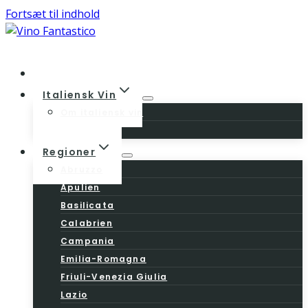
Fortsæt til indhold
Home
Italiensk Vin
Om italiensk vin
Vinloven
Regioner
Abruzzo
Apulien
Basilicata
Calabrien
Campania
Emilia-Romagna
Friuli-Venezia Giulia
Lazio