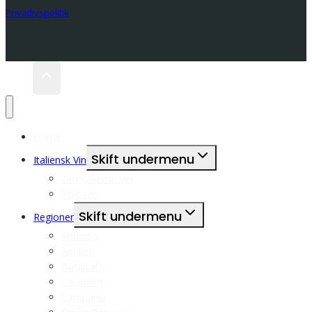
Privatlivspolitik
Home
Skift undermenu
Italiensk Vin
Om italiensk vin
Vinloven
Skift undermenu
Regioner
Abruzzo
Apulien
Basilicata
Calabrien
Campania