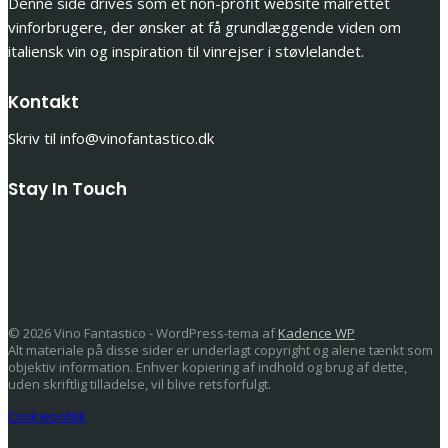
Denne side drives som et non-profit website målrettet
vinforbrugere, der ønsker at få grundlæggende viden om
italiensk vin og inspiration til vinrejser i støvlelandet.
Kontakt
Skriv til info@vinofantastico.dk
Stay In Touch
© 2026 Vino Fantastico - WordPress-tema af
Kadence WP
Alt materiale på disse sider er underlagt copyright og alene tænkt som
objektiv information. Enhver kopiering af indhold og brug af dette,
uden skriftlig tilladelse, vil blive retsforfulgt.
Cookiepolitik