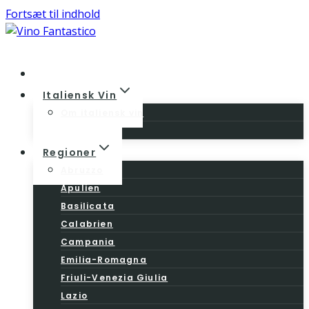
Fortsæt til indhold
Home
Italiensk Vin
Om italiensk vin
Vinloven
Regioner
Abruzzo
Apulien
Basilicata
Calabrien
Campania
Emilia-Romagna
Friuli-Venezia Giulia
Lazio