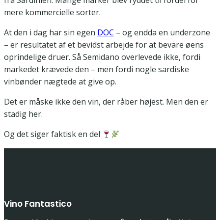
fra Sardinien. Mange marker blev ryddet til fordel for
mere kommercielle sorter.
At den i dag har sin egen
DOC
– og endda en underzone
– er resultatet af et bevidst arbejde for at bevare øens
oprindelige druer. Så Semidano overlevede ikke, fordi
markedet krævede den – men fordi nogle sardiske
vinbønder nægtede at give op.
Det er måske ikke den vin, der råber højest. Men den er
stadig her.
Og det siger faktisk en del
Vino Fantastico