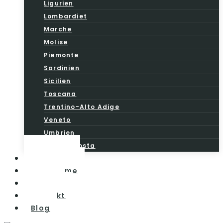
Ligurien
Lombardiet
Marche
Molise
Piemonte
Sardinien
Sicilien
Toscana
Trentino-Alto Adige
Veneto
Umbrien
Valle d’Aosta
Vintesten
Vinturisme
Om os
Kontakt
Blog